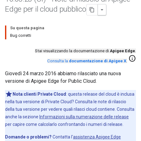
Edge per il cloud pubblico
Su questa pagina
Bug corretti
Stai visualizzando la documentazione di
Apigee Edge
.
info
Consulta la
documentazione di Apigee X
.
Giovedì 24 marzo 2016 abbiamo rilasciato una nuova
versione di Apigee Edge for Public Cloud.
Nota
:
clienti Private Cloud
: questa release del cloud è inclusa
nella tua versione di Private Cloud? Consulta le note di rilascio
della tua versione per vedere quali rilasci cloud contiene. Consulta
anche la sezione
Informazioni sulla numerazione delle release
per capire come calcolarlo confrontando i numeri di release.
Domande o problemi?
Contatta l'
assistenza Apigee Edge