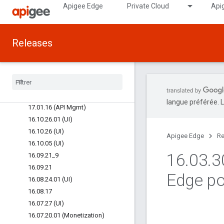
Apigee Edge
Private Cloud
Api
17.03.13.01 (Monetization)
17.03.13 (API Mgmt)
17.03.01 (UI)
Releases
17.02.15 (UI)
17
.
02
.
13 (API Runtime)
17
.
02
.
13 (API Mgmt)
17
.
01
.
18 (UI)
17
.
01
.
16 (Monetization)
langue préférée. L
17
.
01
.
16 (API Mgmt)
16
.
10
.
26
.
01 (UI)
16
.
10
.
26 (UI)
Apigee Edge
Re
16
.
10
.
05 (UI)
16
.
03
.
3
16
.
09
.
21
_
9
16
.
09
.
21
Edge po
16
.
08
.
24
.
01 (UI)
16
.
08
.
17
16
.
07
.
27 (UI)
16
.
07
.
20
.
01 (Monetization)