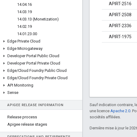
APIRT-2516
14
.
04
.
16
14
.
03
.
19
APIRT-2508
14
.
03
.
13 (Monetization)
APIRT-2336
14
.
02
.
19
14
.
01
.
23
.
00
APIRT-1975
Edge Private Cloud
Edge Microgateway
Developer Portal Public Cloud
Developer Portal Private Cloud
Edge
/
Cloud Foundry Public Cloud
Edge
/
Cloud Foundry Private Cloud
API Monitoring
Sense
Sauf indication contraire, 
APIGEE RELEASE INFORMATION
une licence
Apache 2.0
. P
Release process
sociétés affiliées.
Apigee release stages
Dernière mise à jour le 202
DEPRECATIONS AND RETIREMENTS