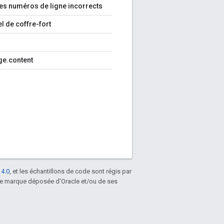
des numéros de ligne incorrects
l de coffre-fort
ge.content
 4.0
, et les échantillons de code sont régis par
une marque déposée d'Oracle et/ou de ses