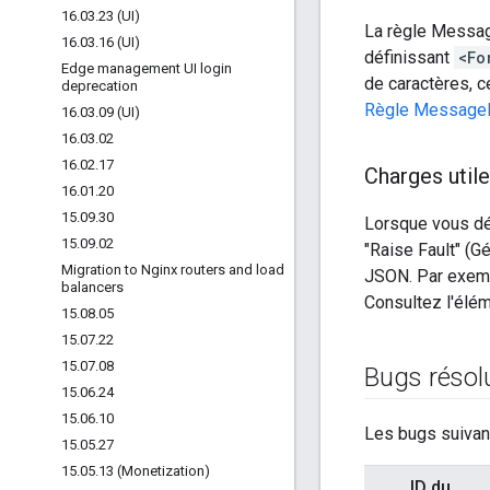
16
.
03
.
23 (UI)
La règle Messa
16
.
03
.
16 (UI)
définissant
<Fo
Edge management UI login
de caractères, c
deprecation
Règle Message
16
.
03
.
09 (UI)
16
.
03
.
02
16
.
02
.
17
Charges util
16
.
01
.
20
15
.
09
.
30
Lorsque vous déf
15
.
09
.
02
"Raise Fault" (G
Migration to Nginx routers and load
JSON. Par exem
balancers
Consultez l'élé
15
.
08
.
05
15
.
07
.
22
15
.
07
.
08
Bugs résol
15
.
06
.
24
15
.
06
.
10
Les bugs suivant
15
.
05
.
27
15
.
05
.
13 (Monetization)
ID du