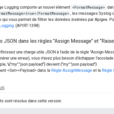
ge Logging comporte un nouvel élément
<FormatMessage>
dans
rmatMessage>true</FormatMessage>
, les messages Syslog 
e qui vous permet de filtrer les données insérées par Apigee. Pou
Logging
. (APIRT-1398)
es JSON dans les règles "Assign Message" et "Raise
inissez une charge utile JSON à l'aide de la règle "Assign Mes
énérer une erreur), vous n'avez plus besoin d'échapper l'accolade 
ple,
\
{"my":"json payload"} devient {"my":"json payload"}.
ment <Set><Payload> dans la
Règle AssignMessage
et la
Règle 
us
s sont résolus dans cette version.