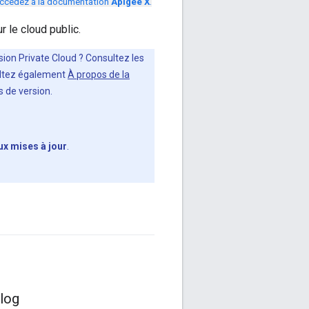
ccédez à la documentation
Apigee X
.
 le cloud public.
rsion Private Cloud ? Consultez les
sultez également
À propos de la
 de version.
ux mises à jour
.
slog