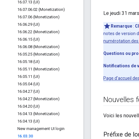
16
.
07
.
13 (UI)
16
.
07
.
06
.
02 (Monetization)
Le jeudi 31 mars
16
.
07
.
06 (Monetization)
16
.
06
.
29 (UI)
Remarque
:
C
16
.
06
.
22 (Monetization)
notes de version d
16
.
06
.
15 (UI)
numérotation des 
16
.
06
.
08 (Monetization)
Questions ou pr
16
.
05
.
25 (Monetization)
16
.
05
.
18 (UI)
Notifications de 
16
.
05
.
11 (Monetization)
16
.
05
.
11 (UI)
Page d'accueil de
16
.
05
.
04 (UI)
16
.
04
.
27 (UI)
Nouvelles f
16
.
04
.
27 (Monetization)
16
.
04
.
20 (UI)
16
.
04
.
13 (Monetization)
Voici les nouvel
16
.
04
.
13 (UI)
New management UI login
Préfixe de lo
16
.
03
.
30