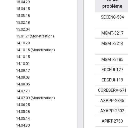
15
.
04
.
29
problème
15
.
04
.
15
15
.
03
.
18
SECENG-584
15
.
02
.
18
15
.
02
.
04
MGMT-3217
15
.
01
.
21(
Monetization)
14
.
10
.
29
MGMT-3214
14
.
10
.
15 (Monetization)
14
.
10
.
15
MGMT-3185
14
.
10
.
01
EDGEUI-127
14
.
09
.
17
14
.
09
.
03
EDGEUI-119
14
.
08
.
06
CORESERV-671
14
.
07
.
23
14
.
07
.
09 (Monetization)
AXAPP-2345
14
.
06
.
25
AXAPP-2302
14
.
05
.
28
14
.
05
.
14
APIRT-2750
14
.
04
.
30