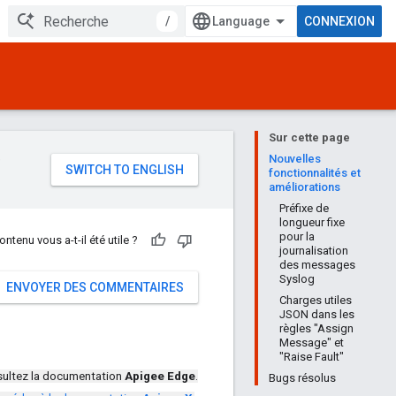
/
CONNEXION
Sur cette page
e
Nouvelles
fonctionnalités et
améliorations
Préfixe de
longueur fixe
pour la
ontenu vous a-t-il été utile ?
journalisation
des messages
Syslog
ENVOYER DES COMMENTAIRES
Charges utiles
JSON dans les
règles "Assign
Message" et
"Raise Fault"
ultez la documentation
Apigee Edge
.
Bugs résolus