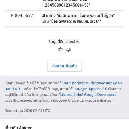
1.234568901234568e+53"
EDGEUI-572
UI แสดง "ข้อผิดพลาด: ข้อผิดพลาดที่ไม่รู้จัก"
แทน "ข้อผิดพลาด: เซสชัน หมดเวลา"
ข้อมูลนี้มีประโยชน์ไหม
ส่งความคิดเห็น
เนื้อหาของหน้าเว็บนี้ได้รับอนุญาตภายใต้
ใบอนุญาตที่ต้องระบุที่มาของครีเอทีฟคอม
มอนส์ 4.0
และตัวอย่างโค้ดได้รับอนุญาตภายใต้
ใบอนุญาต Apache 2.0
เว้นแต่จะ
ระบุไว้เป็นอย่างอื่น โปรดดูรายละเอียดที่
นโยบายเว็บไซต์ Google Developers
Java เป็นเครื่องหมายการค้าจดทะเบียนของ Oracle และ/หรือบริษัทในเครือ
อัปเดตล่าสุด 2026-02-03 UTC
เกี่ยวกับ Apigee