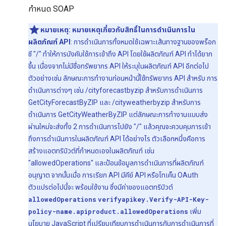
กำหนด SOAP
หมายเหตุ:
หมายเหตุเกี่ยวกับสิทธิ์ในการดำเนินการใน
ผลิตภัณฑ์ API
: การดำเนินการทั้งหมดใช้เฉพาะเส้นทางฐานของพร็อก
ซี "/" ทำให้การบังคับใช้การเข้าถึง API โดยใช้ผลิตภัณฑ์ API ทำได้ยาก
ขึ้น เนื่องจากไม่มีชื่อทรัพยากร API ให้ระบุในผลิตภัณฑ์ API อีกต่อไป
ตัวอย่างเช่น ลักษณะการทำงานก่อนหน้านี้ใช้ทรัพยากร API สำหรับ การ
ดำเนินการต่างๆ เช่น /cityforecastbyzip สำหรับการดำเนินการ
GetCityForecastByZIP และ /cityweatherbyzip สำหรับการ
ดำเนินการ GetCityWeatherByZIP แต่ลักษณะการทำงานแบบส่ง
ผ่านใหม่จะส่งทั้ง 2 การดำเนินการไปยัง "/" แล้วคุณจะควบคุมการเข้า
ถึงการดำเนินการในผลิตภัณฑ์ API ได้อย่างไร ตัวเลือกหนึ่งคือการ
สร้างแอตทริบิวต์ที่กำหนดเองในผลิตภัณฑ์ เช่น
"allowedOperations" และป้อนข้อมูลการดำเนินการที่ผลิตภัณฑ์
อนุญาต จากนั้นเมื่อ การเรียก API มีคีย์ API หรือโทเค็น OAuth
ตัวแปรต่อไปนี้จะ พร้อมใช้งาน ซึ่งมีค่าของแอตทริบิวต์
allowedOperations
verifyapikey.Verify-API-Key-
policy-name.apiproduct.allowedOperations
เพิ่ม
นโยบาย JavaScript ที่เปรียบเทียบการดำเนินการกับการดำเนินการที่