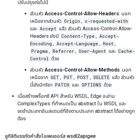
ปรับปรุงต่อไปนี้
ส่วนหัว
Access-Control-Allow-Headers
: นอก
เหนือจากส่วนหัว
Origin
,
x-requested-with
และ
Accept
แล้ว ส่วนหัว Access-Control-Allow-
Headers ยังมี
Content-Type
,
Accept-
Encoding
,
Accept-Language
,
Host
,
Pragma
,
Referrer
,
User-Agent
และ
Cache-
Control
ด้วย
ส่วนหัว
Access-Control-Allow-Methods
: นอก
เหนือจาก
GET
,
PUT
,
POST
,
DELETE
แล้ว ส่วนหัว
นี้ยังมีกริยา
PATCH
และ
OPTIONS
ด้วย
เมื่อสร้างพร็อกซี API สำหรับ WSDL, Edge จะอ่าน
ComplexTypes ที่กำหนดเป็น abstract ใน WSDL และ
จดจำประเภทอินสแตนซ์ที่อิงตามประเภท abstract ได้อย่างถูก
ต้อง
ยูทิลิตีบรรทัดคำสั่งโอเพนซอร์ส wsdl2apigee