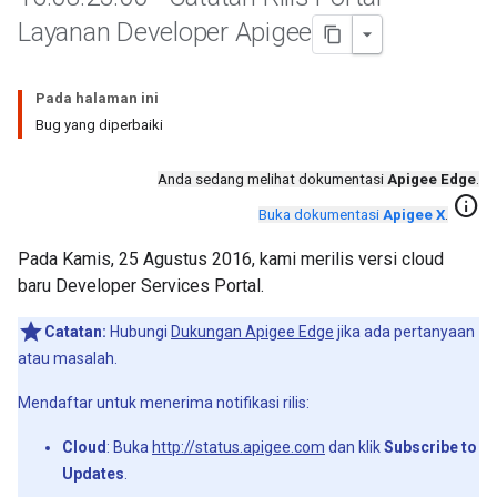
Layanan Developer Apigee
Pada halaman ini
Bug yang diperbaiki
Anda sedang melihat dokumentasi
Apigee Edge
.
info
Buka dokumentasi
Apigee X
.
Pada Kamis, 25 Agustus 2016, kami merilis versi cloud
baru Developer Services Portal.
Catatan:
Hubungi
Dukungan Apigee Edge
jika ada pertanyaan
atau masalah.
Mendaftar untuk menerima notifikasi rilis:
Cloud
: Buka
http://status.apigee.com
dan klik
Subscribe to
Updates
.