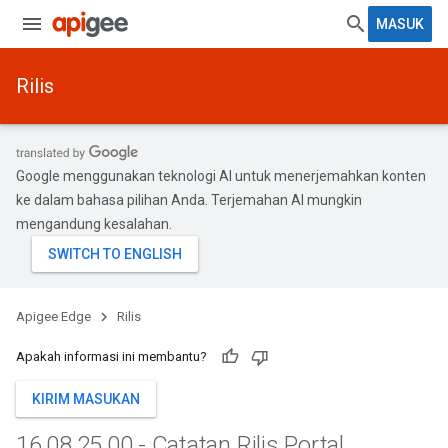
MASUK
Rilis
Google menggunakan teknologi AI untuk menerjemahkan konten
ke dalam bahasa pilihan Anda. Terjemahan AI mungkin
mengandung kesalahan.
Apigee Edge
Rilis
Apakah informasi ini membantu?
KIRIM MASUKAN
16
.
08
.
25
.
00 - Catatan Rilis Portal