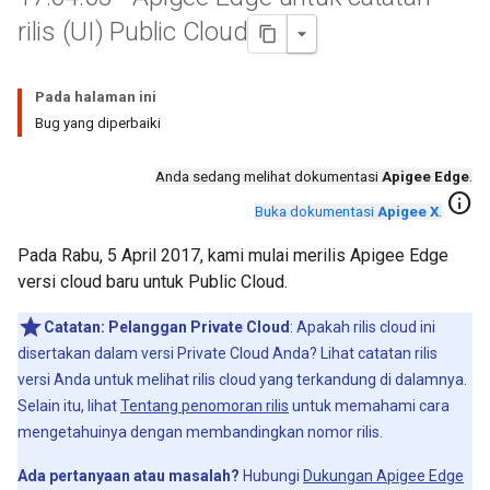
rilis (UI) Public Cloud
Pada halaman ini
Bug yang diperbaiki
Anda sedang melihat dokumentasi
Apigee Edge
.
info
Buka dokumentasi
Apigee X
.
Pada Rabu, 5 April 2017, kami mulai merilis Apigee Edge
versi cloud baru untuk Public Cloud.
Catatan:
Pelanggan Private Cloud
: Apakah rilis cloud ini
disertakan dalam versi Private Cloud Anda? Lihat catatan rilis
versi Anda untuk melihat rilis cloud yang terkandung di dalamnya.
Selain itu, lihat
Tentang penomoran rilis
untuk memahami cara
mengetahuinya dengan membandingkan nomor rilis.
Ada pertanyaan atau masalah?
Hubungi
Dukungan Apigee Edge