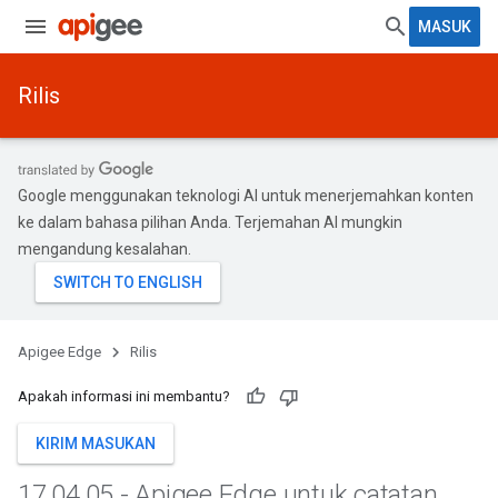
MASUK
Rilis
Google menggunakan teknologi AI untuk menerjemahkan konten
ke dalam bahasa pilihan Anda. Terjemahan AI mungkin
mengandung kesalahan.
Apigee Edge
Rilis
Apakah informasi ini membantu?
KIRIM MASUKAN
17
.
04
.
05 - Apigee Edge untuk catatan