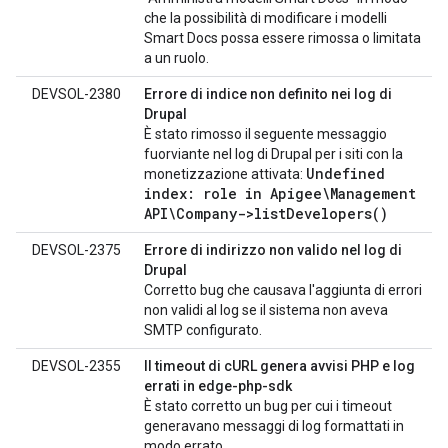
che la possibilità di modificare i modelli
Smart Docs possa essere rimossa o limitata
a un ruolo.
DEVSOL-2380
Errore di indice non definito nei log di
Drupal
È stato rimosso il seguente messaggio
fuorviante nel log di Drupal per i siti con la
Undefined
monetizzazione attivata:
index: role in Apigee\Management
API\Company->
list
Developers(
)
DEVSOL-2375
Errore di indirizzo non valido nel log di
Drupal
Corretto bug che causava l'aggiunta di errori
non validi al log se il sistema non aveva
SMTP configurato.
DEVSOL-2355
Il timeout di cURL genera avvisi PHP e log
errati in edge-php-sdk
È stato corretto un bug per cui i timeout
generavano messaggi di log formattati in
modo errato.