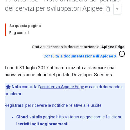
dei servizi per sviluppatori Apigee
Su questa pagina
Bug corretti
Stai visualizzando la documentazione di
Apigee Edge
.
info
Consulta la
documentazione di Apigee X
.
Lunedì 31 luglio 2017 abbiamo iniziato a rilasciare una
nuova versione cloud del portale Developer Services.
Nota
:contatta l'
assistenza Apigee Edge
in caso di domande o
problemi.
Registrarsi per ricevere le notifiche relative alle uscite:
Cloud
: vai alla pagina
http://status.apigee.com
e fai clic su
Iscriviti agli aggiornamenti
.