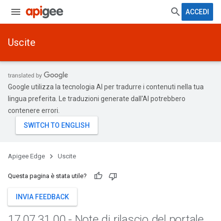
ACCEDI
Uscite
Google utilizza la tecnologia AI per tradurre i contenuti nella tua
lingua preferita. Le traduzioni generate dall'AI potrebbero
contenere errori.
Apigee Edge
Uscite
Questa pagina è stata utile?
INVIA FEEDBACK
17
.
07
.
31
.
00 - Note di rilascio del portale