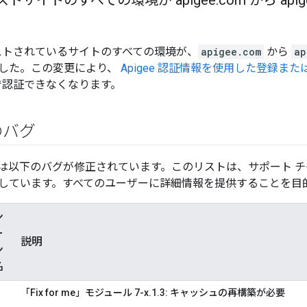
 ホストサイトのすべての環境が apigee
.
com から apig
 でホストされているサイトのすべての環境が、
apigee.com
から
ap
した。この変更により、
Apigee 認証情報を使用した登録ま
e で認証できなくなります。
のバグ
は以下のバグが修正されています。このリストは、サポート 
しています。すべてのユーザーに詳細情報を提供することを目
ン
ー
説明
ン
名
ベ
「Fix for me」モジュール 7-x.1.3: キャッシュの再構築が必要
ッ