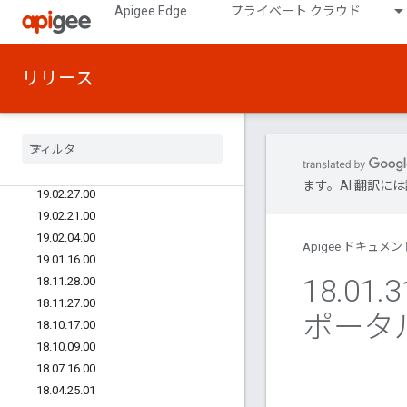
Apigee Edge
プライベート クラウド
19.12.20.00
19.11.21.00
19.09.25.00
リリース
19.07.08.00
19
.
05
.
23
.
00
19
.
05
.
08
.
00
19
.
04
.
18
.
00
19
.
03
.
20
.
00
ます。AI 翻訳
19
.
02
.
27
.
00
19
.
02
.
21
.
00
19
.
02
.
04
.
00
Apigee ドキュメン
19
.
01
.
16
.
00
18
.
01
.
3
18
.
11
.
28
.
00
18
.
11
.
27
.
00
ポータ
18
.
10
.
17
.
00
18
.
10
.
09
.
00
18
.
07
.
16
.
00
18
.
04
.
25
.
01