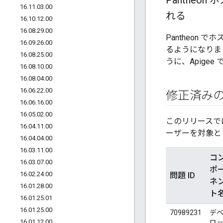
Pantheon
16
.
11
.
03
.
00
れる
16
.
10
.
12
.
00
16
.
08
.
29
.
00
Pantheon
16
.
09
.
26
.
00
るようになりま
16
.
08
.
25
.
00
うに、Apige
16
.
08
.
10
.
00
16
.
08
.
04
.
00
16
.
06
.
22
.
00
修正済み
16
.
06
.
16
.
00
16
.
05
.
02
.
00
このリリースで
16
.
04
.
11
.
00
ーザーを対象と
16
.
04
.
04
.
00
16
.
03
.
11
.
00
コ
16
.
03
.
07
.
00
ポ
16
.
02
.
24
.
00
問題 ID
ネ
16
.
01
.
28
.
00
ト
16
.
01
.
25
.
01
16
.
01
.
25
.
00
70989231
デ
16
.
01
.
12
.
00
ロ