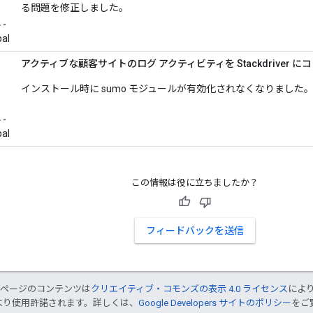
る問題を修正しました。
ー
-
pal
ベ
アクティブな顧客サイトのログ アクティビティを Stackdriver に
ッ
インストール時に sumo モジュールが有効化されなくなりました
ー
ー
-
pal
この情報は役に立ちましたか？
フィードバックを送信
のページのコンテンツは
クリエイティブ・コモンズの表示 4.0 ライセンス
によ
より使用許諾されます。詳しくは、
Google Developers サイトのポリシー
をご覧