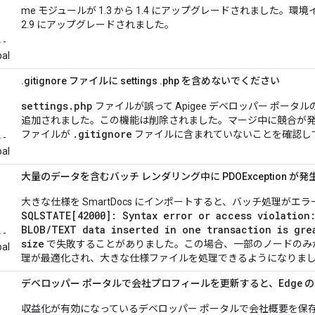
me モジュールが 1.3 から 1.4 にアップグレードされました。環境
ー
2.9 にアップグレードされました。
ー
-
pal
ベ
.gitignore ファイルに settings .php を含めないでください
ッ
settings.php
ファイルが誤って Apigee デベロッパー ポータ
ー
追加されました。この機能は削除されました。マージ中に競合が
ー
.gitignore
ファイルが
ファイルに含まれていないことを確認し
-
pal
ベ
大量のデータを含むバッチ レンダリング中に PDOException が発
ッ
大きな仕様を SmartDocs にインポートすると、バッチ処理がエラ
ー
SQLSTATE[42000]: Syntax error or access violation
ー
BLOB/TEXT data inserted in one transaction is gre
-
size
で失敗することがありました。この場合、一部のノードのみ
pal
理が最適化され、大きな仕様ファイルを処理できるようになりま
ベ
デベロッパー ポータルで会社プロフィールを更新すると、Edge 
ッ
収益化が有効になっているデベロッパー ポータルで会社概要を保
ー