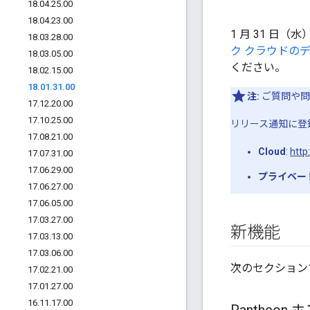
18
.
04
.
25
.
00
18
.
04
.
23
.
00
1 月 31 日（水
18
.
03
.
28
.
00
ク クラウドのデ
18
.
03
.
05
.
00
ください。
18
.
02
.
15
.
00
18
.
01
.
31
.
00
注:
ご質問や問
17
.
12
.
20
.
00
17
.
10
.
25
.
00
リリース通知に登
17
.
08
.
21
.
00
Cloud
:
http
17
.
07
.
31
.
00
17
.
06
.
29
.
00
プライベー
17
.
06
.
27
.
00
17
.
06
.
05
.
00
17
.
03
.
27
.
00
新機能
17
.
03
.
13
.
00
17
.
03
.
06
.
00
次のセクション
17
.
02
.
21
.
00
17
.
01
.
27
.
00
16
.
11
.
17
.
00