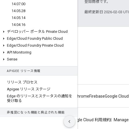
登録商標です。
14
.
07
.
00
14
.
05
.
28
最終更新日 2026-02-03 U
14
.
05
.
14
14
.
04
.
16
デベロッパー ポータル Private Cloud
Apigee について
Edge
/
Cloud Foundry Public Cloud
We're part of Google
Edge
/
Cloud Foundry Private Cloud
API Monitoring
イベント
Sense
パートナー
APIGEE リリース情報
電子書籍とウェブキャスト
リリース プロセス
Apigee リリース ステージ
Edge のリリースとステータスの通知を
Android
Chrome
Firebase
Google Cloud
受け取る
非推奨になった機能と廃止された機能
プライバシー
サイトの利用規約
Google Cloud 利用規約
Manage 
非推奨になった機能と廃止された機能