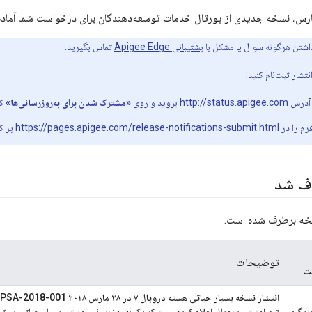
شتن هرگونه سوال یا مشکل با
پشتیبانی Apigee Edge
تماس بگیرید.
نتشار ثبت‌نام کنید:
 آدرس
http://status.apigee.com
بروید و روی
«مشترک شدن برای به‌روزرسانی‌ها»
کل
رم را در
https://pages.apigee.com/release-notifications-submit.html
پر کن
رف شد
سخه برطرف شده است.
توضیحات
ت
انتشار نسخه بسیار حیاتی هسته دروپال ۷ در ۲۸ مارس ۲۰۱۸ PSA-2018-001
ندگان