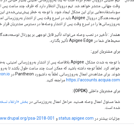
وقت جهانی، منتشر خواهد شد. تیم دروپال انتظار دارد که ظرف چند ساعت پس از 
سوءاستفاده‌هایی برای این مشکل ایجاد شود. با توجه به خطر پیش‌بینی‌شده‌ی این
به‌روزرسانی‌ها را در اسرع وقت پس از انتشار وصله‌ها در دسترس مشتریان قرار خو
هشدار
: تأخیر در نصب وصله می‌تواند تأثیر قابل توجهی بر پورتال توسعه‌دهندگان 
محیط‌های شما در Apigee Edge تأثیر بگذارد.
برای مشتریان ابری:
با توجه به شدت مشکل، Apigee بلافاصله پس از انتشار به‌روزرسان
خواهد کرد. لطفاً توجه داشته باشید که ممکن است چند ساعت طول بکشد تا به‌روز
شوند. برای مشاهده‌ی اعمال به‌روزرسانی، لطفاً به داشبورد Pantheon در
eon.io
https://accounts.acquia.com
مراجعه کنید.
برای مشتریان داخلی (OPDK):
شما مسئول اعمال وصله هستید. مراحل اعمال به‌روزرسانی در
بخش «ارتقاء نسخ
شده است.
جزئیات بیشتر در
status.apigee.com
و
www.drupal.org/psa-2018-001