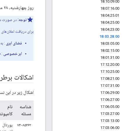
18
.
10
.
09
.
00
روز چهارشنبه، ۲۸ مارس، نسخه جدیدی از پورتال خدمات توسعه‌دهندگان برای درخواست شما آماده است.
18
.
07
.
16
.
00
18
.
04
.
25
.
01
توجه:
در صورت دا
18
.
04
.
25
.
00
18
.
04
.
23
.
00
برای دریافت اعلان‌های ا
18
.
03
.
28
.
00
فضای ابری
: به
18
.
03
.
05
.
00
18
.
02
.
15
.
00
ابر خصوصی
: ف
18
.
01
.
31
.
00
17
.
12
.
20
.
00
17
.
10
.
25
.
00
اشکالات برط
17
.
08
.
21
.
00
17
.
07
.
31
.
00
اشکال زیر در این ن
17
.
06
.
29
.
00
17
.
06
.
27
.
00
شناسه
نام
17
.
06
.
05
.
00
مسئله
کامپونن
17
.
03
.
27
.
00
17
.
03
.
13
.
00
۷۴۰۸۵۴۶۲
پورتال
17
.
03
.
06
.
00
توسعه‌ده