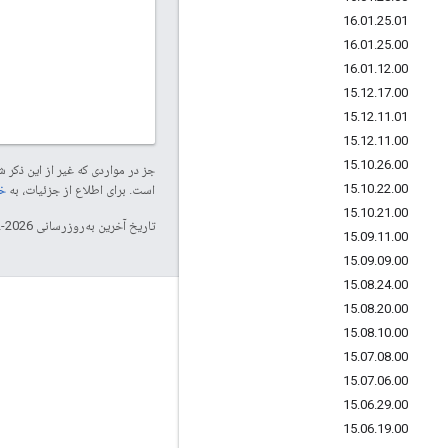
16
.
01
.
25
.
01
16
.
01
.
25
.
00
16
.
01
.
12
.
00
15
.
12
.
17
.
00
15
.
12
.
11
.
01
15
.
12
.
11
.
00
15
.
10
.
26
.
00
جز در مواردی که غیر از این ذک
15
.
10
.
22
.
00
است. برای اطلاع از جزئیات، به
خطم
15
.
10
.
21
.
00
تاریخ آخرین به‌روزرسانی 2026-02-03 به‌وقت ساعت هماهنگ جهانی.
15
.
09
.
11
.
00
15
.
09
.
09
.
00
15
.
08
.
24
.
00
15
.
08
.
20
.
00
درباره Apigee
15
.
08
.
10
.
00
We're part of Google
15
.
07
.
08
.
00
رویدادها
15
.
07
.
06
.
00
15
.
06
.
29
.
00
شرکا
15
.
06
.
19
.
00
ای-کتاب و پخش اینترنتی