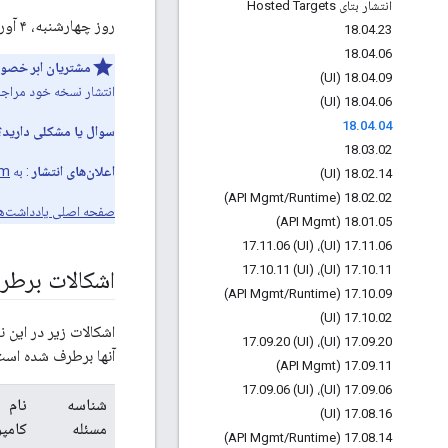
انتشار بتای Hosted Targets
روز چهارشنبه، ۴ آوریل ۲۰۱۸، ما شروع به انتشار نسخه جدیدی از Apigee Edge برای فضای ابری عمومی کردیم.
18
.
04
.
23
18
.
04
.
06
مشتریان ابر خص
18
.
04
.
09 (UI)
انتشار نسخه خود مراجعه
18
.
04
.
06 (UI)
18
.
04
.
04
سوال یا مشکلی دارید؟
18
.
03
.
02
اعلان‌های انتشار
: به
om
18
.
02
.
14 (UI)
/
Runtime)
18
.
02
.
02 (API Mgmt
صفحه اصلی یادداشت‌ها
18
.
01
.
05 (API Mgmt)
.
11
.
06 (UI)
17
.
11
.
06 (UI)، 17
.
10
.
11 (UI)
17
.
10
.
11 (UI)، 17
اشکالات برط
/
Runtime)
17
.
10
.
09 (API Mgmt
17
.
10
.
02 (UI)
اشکالات زیر در این 
.
09
.
20 (UI)
17
.
09
.
20 (UI)، 17
آنها برطرف شده است 
17
.
09
.
11 (API Mgmt)
.
09
.
06 (UI)
17
.
09
.
06 (UI)، 17
شناسه
نام
17
.
08
.
16 (UI)
مسئله
کامپ
/
Runtime)
17
.
08
.
14 (API Mgmt