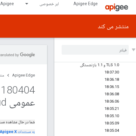
Apigee Edge
ابر خصوصی
Apigee در GDC دارای شکاف هوایی
18.10.10
18.10.03
18.09.28
منتشر می کند
18.09.25
18
.
09
.
18
18
.
08
.
31
18
.
08
.
30
18
.
07
.
31
0 و 1
.
TLS 1
1 بازنشستگی
.
18
.
07
.
30
Apigee Edge
منت
18
.
06
.
18
18
.
06
.
15
18
.
06
.
08
عمومی Cloud
18
.
06
.
06
18
.
05
.
21
18
.
05
.
10
شما در حال مشاهده مس
18
.
05
.
09
18
.
05
.
04
به مستندات
Apigee X