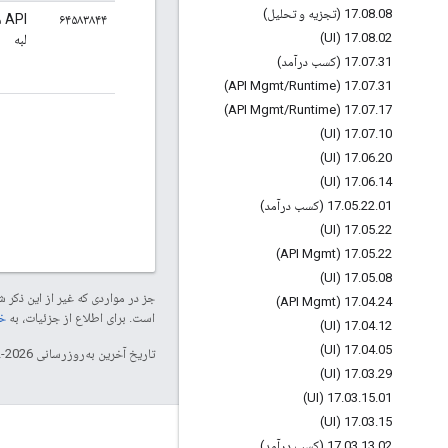
08 (تجزیه و تحلیل)
.
08
.
17
۶۴۵۸۳۸۴۴
PI
17
.
08
.
02 (UI)
لبه
31 (کسب درآمد)
.
07
.
17
/
Runtime)
17
.
07
.
31 (API Mgmt
/
Runtime)
17
.
07
.
17 (API Mgmt
17
.
07
.
10 (UI)
17
.
06
.
20 (UI)
17
.
06
.
14 (UI)
01 (کسب درآمد)
.
22
.
05
.
17
17
.
05
.
22 (UI)
17
.
05
.
22 (API Mgmt)
17
.
05
.
08 (UI)
جز در مواردی که غیر از این ذک
17
.
04
.
24 (API Mgmt)
است. برای اطلاع از جزئیات، به
خطم
17
.
04
.
12 (UI)
17
.
04
.
05 (UI)
تاریخ آخرین به‌روزرسانی 2026-02-03 به‌وقت ساعت هماهنگ جهانی.
17
.
03
.
29 (UI)
17
.
03
.
15
.
01 (UI)
17
.
03
.
15 (UI)
درباره Apigee
02 (کسب درآمد)
.
13
.
03
.
17