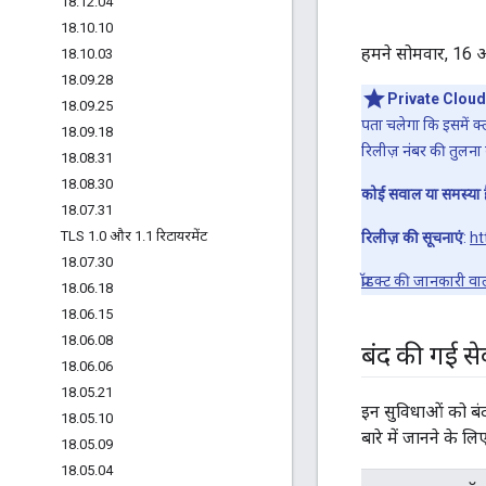
18
.
12
.
04
18
.
10
.
10
हमने सोमवार, 16 अ
18
.
10
.
03
18
.
09
.
28
Private Cloud के
18
.
09
.
25
पता चलेगा कि इसमें क
18
.
09
.
18
रिलीज़ नंबर की तुलना
18
.
08
.
31
18
.
08
.
30
कोई सवाल या समस्या 
18
.
07
.
31
TLS 1
.
0 और 1
.
1 रिटायरमेंट
रिलीज़ की सूचनाएं
:
ht
18
.
07
.
30
प्रॉडक्ट की जानकारी व
18
.
06
.
18
18
.
06
.
15
18
.
06
.
08
बंद की गई से
18
.
06
.
06
18
.
05
.
21
इन सुविधाओं को बंद
18
.
05
.
10
बारे में जानने के लि
18
.
05
.
09
18
.
05
.
04