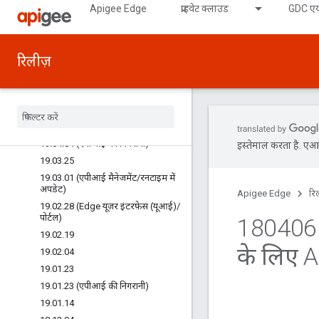
Apigee Edge
प्राइवेट क्लाउड
GDC एय
19.06.25 (Edge Analytics)
19.05.29 (इंटिग्रेटेड पोर्टल)
19.05.07 (Edge यूज़र इंटरफ़ेस (यूआई)/
रिलीज़
पोर्टल)
19.05.03 (एपीआई सुरक्षा)
19
.
04
.
26 (Edge यूज़र इंटरफ़ेस (यूआई))
19
.
04
.
25 (इंटिग्रेटेड पोर्टल)
19
.
04
.
15 (इंटिग्रेटेड पोर्टल)
19
.
04
.
04 (एपीआई की निगरानी)
इस्तेमाल करता है. एआई 
19
.
03
.
25
19
.
03
.
01 (एपीआई मैनेजमेंट
/
रनटाइम में
अपडेट)
Apigee Edge
रि
19
.
02
.
28 (Edge यूज़र इंटरफ़ेस (यूआई)
/
पोर्टल)
180406 -
19
.
02
.
19
के लिए 
19
.
02
.
04
19
.
01
.
23
19
.
01
.
23 (एपीआई की निगरानी)
19
.
01
.
14