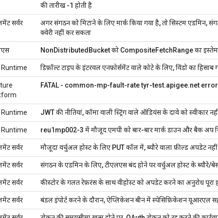
की तारीख -1 होती है
जमेंट सर्वर
अगर संगठन को मिटाने के लिए मार्क किया गया है, तो सिस्टम एडमिन, संगठ
क्वेरी नहीं कर सकता
ीएस
NonDistributedBucket को CompositeFetchRange का इस्तेम
 Runtime
डिफ़ॉल्ट टाइप के इंटरवल एनफ़ोर्समेंट वाले कोटे के लिए, विंडो का हिसाब 
ture
FATAL - common-mp-fault-rate tyr-test.apigee.net error
tform
 Runtime
JWT की नीतियां, कॉमा वाली स्ट्रिंग वाले ऑडियंस के दावे को स्वीकार नह
 Runtime
reu1mp002-3 में मौजूद एमपी को बार-बार मार्क डाउन और बैक अप कि
जमेंट सर्वर
मौजूदा वर्चुअल होस्ट के लिए PUT कॉल में, ब्यौरे वाला फ़ील्ड अपडेट नही
जमेंट सर्वर
संगठन के एडमिन के लिए, टीएलएस बंद होने पर वर्चुअल होस्ट के ब्यौरे/
जमेंट सर्वर
कीस्टोर के गलत रेफ़रंस के साथ वीहोस्ट को अपडेट करने का अनुरोध पूरा ह
जमेंट सर्वर
बंडल इंपोर्ट करने के दौरान, ऐप्लिकेशन बीन में स्पेसिफ़िकेशन यूआरएल स
जमेंट सर्वर
टोकन की समयसीमा खत्म होने पर, OAuth टोकन को रद्द करने की कार