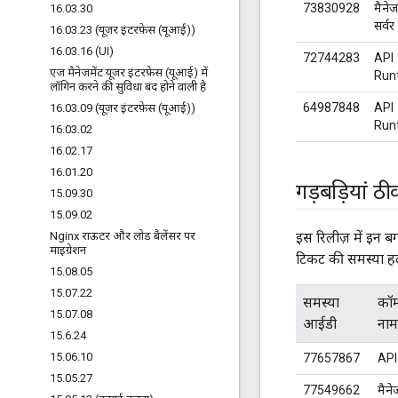
73830928
मैनेज
16
.
03
.
30
सर्वर
16
.
03
.
23 (यूज़र इंटरफ़ेस (यूआई))
16
.
03
.
16 (UI)
72744283
API
एज मैनेजमेंट यूज़र इंटरफ़ेस (यूआई) में
Run
लॉगिन करने की सुविधा बंद होने वाली है
64987848
API
16
.
03
.
09 (यूज़र इंटरफ़ेस (यूआई))
Run
16
.
03
.
02
16
.
02
.
17
16
.
01
.
20
गड़बड़ियां ठ
15
.
09
.
30
15
.
09
.
02
Nginx राऊटर और लोड बैलेंसर पर
इस रिलीज़ में इन ब
माइग्रेशन
टिकट की समस्या हल 
15
.
08
.
05
15
.
07
.
22
समस्या
कॉम्
15
.
07
.
08
आईडी
नाम
15
.
6
.
24
15
.
06
.
10
77657867
API
15
.
05
.
27
77549662
मैने