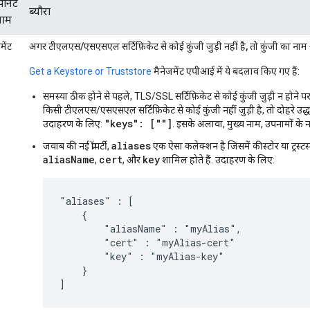
ोनेंट
ब्यौरा
नाम
मेंट
अगर टीएलएस/एसएसएल सर्टिफ़िकेट से कोई कुंजी जुड़ी नहीं है, तो कुंजी का नाम अ
Get a Keystore or Truststore
मैनेजमेंट एपीआई में ये बदलाव किए गए हैं:
समस्या ठीक होने से पहले, TLS/SSL सर्टिफ़िकेट से कोई कुंजी जुड़ी न होने
किसी टीएलएस/एसएसएल सर्टिफ़िकेट से कोई कुंजी नहीं जुड़ी है, तो दोहरे उद्धर
"keys": [""]
उदाहरण के लिए:
. इसके अलावा, मुख्य नाम, उपनामों के न
aliases
जवाब की नई प्रॉपर्टी,
एक ऐसा कलेक्शन है जिसमें कीस्टोर या ट्रस्टस
aliasName
cert
key
,
, और
शामिल होते हैं. उदाहरण के लिए:
"aliases" : [

    {

        "aliasName" : "myAlias",

        "cert" : "myAlias-cert"

        "key" : "myAlias-key"

    }
