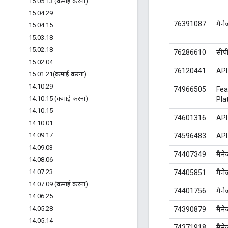
15
.
05
.
13 (कमाई करना)
15
.
04
.
29
76391087
मैने
15
.
04
.
15
15
.
03
.
18
15
.
02
.
18
76286610
सीप
15
.
02
.
04
76120441
API
15
.
01
.
21(
कमाई करना)
14
.
10
.
29
74966505
Fea
14
.
10
.
15 (कमाई करना)
Pla
14
.
10
.
15
74601316
API
14
.
10
.
01
14
.
09
.
17
74596483
API
14
.
09
.
03
74407349
मैने
14
.
08
.
06
14
.
07
.
23
74405851
मैने
14
.
07
.
09 (कमाई करना)
74401756
मैने
14
.
06
.
25
14
.
05
.
28
74390879
मैने
14
.
05
.
14
74371918
मैने