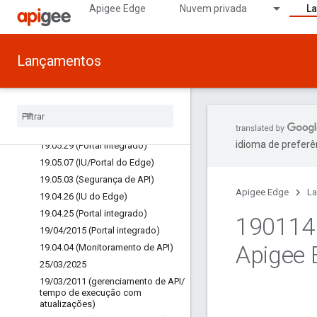
Apigee Edge
Nuvem privada
L
19.07.25 (Portal integrado)
19.07.23 (IU do Edge)
19.07.23 (Portal integrado)
Lançamentos
19.07.16 (Portal integrado)
19.07.11 (Portal integrado)
19
.
06
.
27 (Portal integrado)
19
.
06
.
25 (Portal integrado)
15
/
06
/
2025 (Edge Analytics)
idioma de preferê
19
.
05
.
29 (Portal integrado)
19
.
05
.
07 (IU
/
Portal do Edge)
19
.
05
.
03 (Segurança de API)
Apigee Edge
L
19
.
04
.
26 (IU do Edge)
19
.
04
.
25 (Portal integrado)
190114 
19
/
04
/
2015 (Portal integrado)
Apigee 
19
.
04
.
04 (Monitoramento de API)
25
/
03
/
2025
19
/
03
/
2011 (gerenciamento de API
/
tempo de execução com
atualizações)