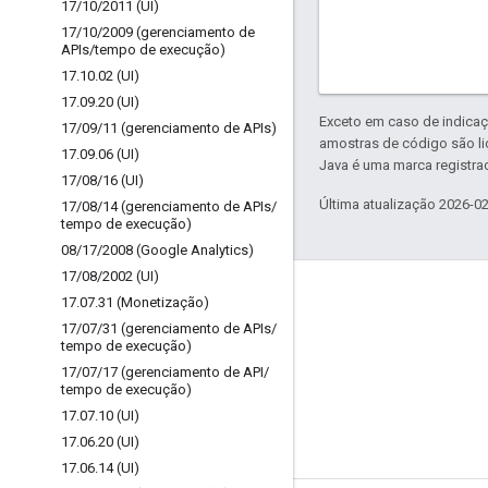
17
/
10
/
2011 (UI)
17
/
10
/
2009 (gerenciamento de
APIs
/
tempo de execução)
17
.
10
.
02 (UI)
17
.
09
.
20 (UI)
Exceto em caso de indicaç
17
/
09
/
11 (gerenciamento de APIs)
amostras de código são l
17
.
09
.
06 (UI)
Java é uma marca registrad
17
/
08
/
16 (UI)
Última atualização 2026-0
17
/
08
/
14 (gerenciamento de APIs
/
tempo de execução)
08
/
17
/
2008 (Google Analytics)
17
/
08
/
2002 (UI)
Sobre a Apigee
17
.
07
.
31 (Monetização)
17
/
07
/
31 (gerenciamento de APIs
/
We're part of Google
tempo de execução)
Eventos
17
/
07
/
17 (gerenciamento de API
/
tempo de execução)
Parceiros
17
.
07
.
10 (UI)
e-books e webcasts
17
.
06
.
20 (UI)
17
.
06
.
14 (UI)