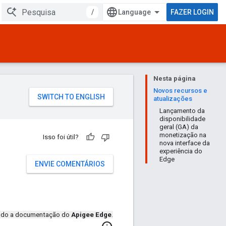
/
FAZER LOGIN
Nesta página
Novos recursos e
atualizações
Lançamento da
disponibilidade
geral (GA) da
monetização na
Isso foi útil?
nova interface da
experiência do
Edge
ENVIE COMENTÁRIOS
endo a documentação do
Apigee Edge
.