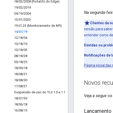
18
/
02
/
2028 (Portal
/
IU do Edge)
19
/
02
/
2019
Na segunda-feir
04
/
19
/
2004
13
/
01
/
2023
Clientes da n
19
.
01
.
23 (Monitoramento de API)
versão para sabe
14
/
01
/
19
entender como de
12
/
18
/
04
10
/
18
/
10
Dúvidas ou prob
10
/
18
/
03
Notificações de
08
/
18
/
28
05
/
18
/
25
Página inicial da
18
/
09
/
18
18
/
08
/
31
18
/
08
/
30
Novos recu
17
/
08
/
31
Suspensão de uso do TLS 1
.
0 e 1
.
1
Veja a seguir os
18
/
07
/
30
18
/
06
/
18
Lançamento d
16
/
08
/
15