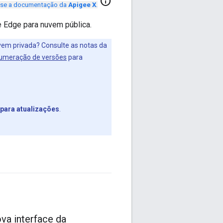
info
se a documentação da
Apigee X
.
e Edge para nuvem pública.
uvem privada? Consulte as notas da
numeração de versões
para
 para atualizações
.
va interface da