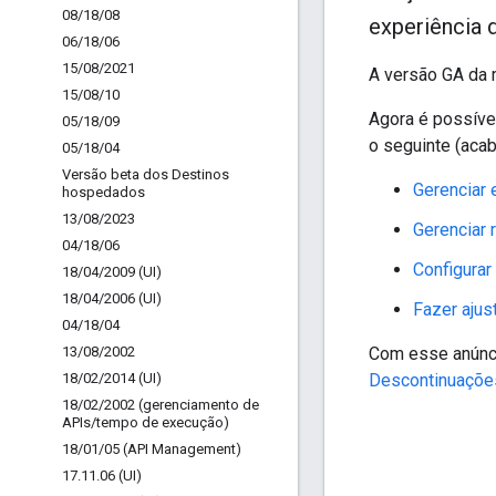
08
/
18
/
08
experiência 
06
/
18
/
06
15
/
08
/
2021
A versão GA da m
15
/
08
/
10
Agora é possível
05
/
18
/
09
o seguinte (acab
05
/
18
/
04
Versão beta dos Destinos
Gerenciar
hospedados
13
/
08
/
2023
Gerenciar 
04
/
18
/
06
Configura
18
/
04
/
2009 (UI)
18
/
04
/
2006 (UI)
Fazer ajus
04
/
18
/
04
13
/
08
/
2002
Com esse anúnci
18
/
02
/
2014 (UI)
Descontinuaçõe
18
/
02
/
2002 (gerenciamento de
APIs
/
tempo de execução)
18
/
01
/
05 (API Management)
17
.
11
.
06 (UI)