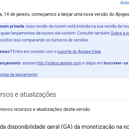
Aces
a, 14 de janeiro, começamos a lançar uma nova versão do Apige
uvem privada
: essa versão da nuvem está incluída na sua versão da n
r quais lançamentos da nuvem ela contém. Consulte também
Sobre a 
scobrir isso comparando os números de versões.
lemas?
Entre em contato com o
suporte do Apigee Edge
 lançamento
: acesse
http://status.apigee.com
e clique em
Inscrever-se
s notas de lançamento
rsos e atualizações
 novos recursos e atualizações desta versão.
a disponibilidade geral (GA) da monetização na no