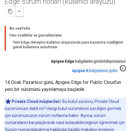
Edge sürüm notları (kullanıcı arayüzü)
Bu sayfada
Yeni özellikler ve güncellemeler
Yeni Edge deneyimi kullanıcı arayüzünde para kazanma özelliğinin
genel kullanıma sunulması
Apigee Edge
belgelerini görüntülüyorsunuz.
info
Apigee X
belgelerine gidin
.
14 Ocak Pazartesi günü, Apigee Edge for Public Cloud'un
yeni bir sürümünü yayınlamaya başladık.
Private Cloud müşterileri
: Bu bulut sürümü, Private Cloud
sürümünüze dahil mi? Hangi bulut sürümlerini içerdiğini görmek
için sürümünüzün sürüm notlarına bakın. Ayrıca, sürüm
numaralarını karşılaştırarak nasıl anlayabileceğinizi öğrenmek için
Sürüm numaralandırma hakkında
başlıklı makaleyi inceleyin.