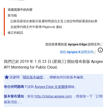
這個頁面中的內容
新功能
記錄頁面現在會顯示延遲時間資訊主頁上指定時間篩選器的結果
在故障代碼文件中新增 Playbook 連結
修正的錯誤
您目前查看的是
Apigee Edge
說明文件。
info
前往
Apigee X
說明文件
。
我們已於 2019 年 1 月 23 日 (星期三) 開始發布新版 Apigee
API Monitoring for Public Cloud。
請參閱「
關於版本編號
」，瞭解如何比較版本編號。
有任何問題嗎？
請與
Apigee Edge 支援團隊
聯絡。
版本發布通知
：前往
http://status.apigee.com
，然後按一下「訂閱
最新消息」
。