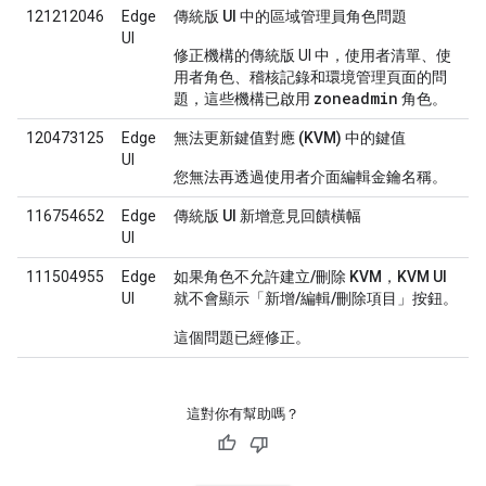
121212046
Edge
傳統版 UI 中的區域管理員角色問題
UI
修正機構的傳統版 UI 中，使用者清單、使
用者角色、稽核記錄和環境管理頁面的問
zoneadmin
題，這些機構已啟用
角色。
120473125
Edge
無法更新鍵值對應 (KVM) 中的鍵值
UI
您無法再透過使用者介面編輯金鑰名稱。
116754652
Edge
傳統版 UI 新增意見回饋橫幅
UI
111504955
Edge
如果角色不允許建立/刪除 KVM，KVM UI
UI
就不會顯示「新增/編輯/刪除項目」按鈕。
這個問題已經修正。
這對你有幫助嗎？