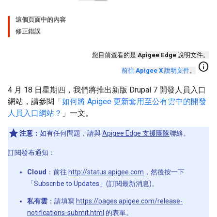
這個頁面中的內容
修正錯誤
您目前查看的是
Apigee Edge
說明文件。
info
前往
Apigee X
說明文件
。
4 月 18 日星期四，我們將推出新版 Drupal 7 開發人員入口
網站，請參閱「
如何將 Apigee 更新套用至公有雲中的開發
人員入口網站？
」一文。
注意：
如有任何問題，請與
Apigee Edge 支援團隊
聯絡。
訂閱發布通知：
Cloud
：前往
http://status.apigee.com
，然後按一下
「Subscribe to Updates」(訂閱最新消息)。
私有雲
：請填寫
https://pages.apigee.com/release-
notifications-submit.html
的表單。