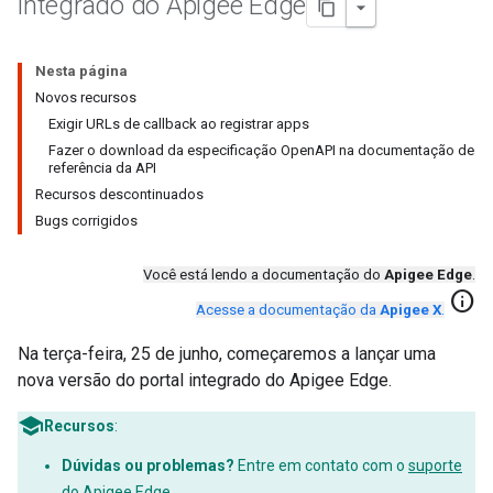
integrado do Apigee Edge
Nesta página
Novos recursos
Exigir URLs de callback ao registrar apps
Fazer o download da especificação OpenAPI na documentação de
referência da API
Recursos descontinuados
Bugs corrigidos
Você está lendo a documentação do
Apigee Edge
.
info
Acesse a documentação da
Apigee X
.
Na terça-feira, 25 de junho, começaremos a lançar uma
nova versão do portal integrado do Apigee Edge.
Recursos
:
Dúvidas ou problemas?
Entre em contato com o
suporte
do Apigee Edge