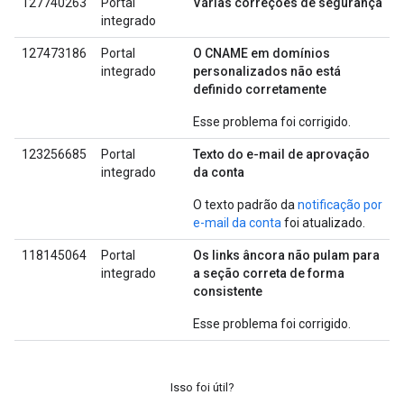
127740263
Portal
Várias correções de segurança
integrado
127473186
Portal
O CNAME em domínios
integrado
personalizados não está
definido corretamente
Esse problema foi corrigido.
123256685
Portal
Texto do e-mail de aprovação
integrado
da conta
O texto padrão da
notificação por
e-mail da conta
foi atualizado.
118145064
Portal
Os links âncora não pulam para
integrado
a seção correta de forma
consistente
Esse problema foi corrigido.
Isso foi útil?