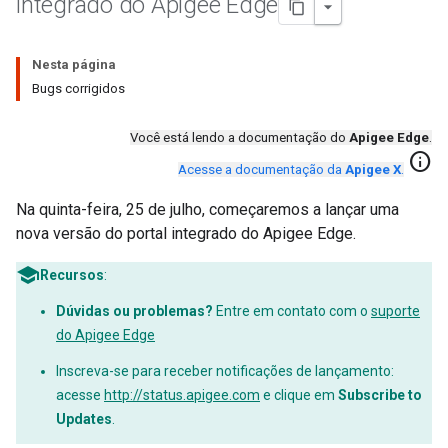
integrado do Apigee Edge
Nesta página
Bugs corrigidos
Você está lendo a documentação do
Apigee Edge
.
info
Acesse a documentação da
Apigee X
.
Na quinta-feira, 25 de julho, começaremos a lançar uma
nova versão do portal integrado do Apigee Edge.
Recursos
:
Dúvidas ou problemas?
Entre em contato com o
suporte
do Apigee Edge
Inscreva-se para receber notificações de lançamento:
acesse
http://status.apigee.com
e clique em
Subscribe to
Updates
.