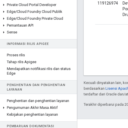
119126974
De
Private Cloud Portal Developer
Por
Edge
/
Cloud Foundry Cloud Publik
Dr
Edge
/
Cloud Foundry Private Cloud
Pemantauan API
Sense
INFORMASI RILIS APIGEE
Proses rilis
Tahap rilis Apigee
Mendapatkan notifikasi rilis dan status
Edge
Kecuali dinyatakan lain, k
PENGHENTIAN DAN PENGHENTIAN
berdasarkan
Lisensi Apach
LAYANAN
terdaftar dari Oracle dan/at
Penghentian dan penghentian layanan
Terakhir diperbarui pada 2
Pengumuman Akhir Masa Aktif
Kebijakan penghentian layanan
PEMBARUAN DOKUMENTASI