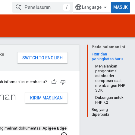
/
MASUK
Pada halaman ini
ke
Fitur dan
peningkatan baru
Menjalankan
pengoptimal
autoloader
composer saat
h informasi ini membantu?
membangun PHP
SDK
anan
Dukungan untuk
KIRIM MASUKAN
PHP 7.2
Bug yang
diperbaiki
ng melihat dokumentasi
Apigee Edge
.