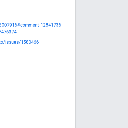
es/3007916#comment-12841736
-7476374
auto/issues/1580466