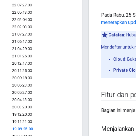
22
.
07
.
27
.
00
22
.
05
.
13
.
00
Pada Rabu, 25 Se
22
.
02
.
04
.
00
menerapkan upda
22
.
02
.
03
.
00
21
.
07
.
27
.
00
Catatan:
Hubu
21
.
06
.
17
.
00
Mendaftar untuk me
21
.
04
.
29
.
00
21
.
01
.
26
.
00
Cloud
: Buk
20
.
12
.
17
.
00
Private Cl
20
.
11
.
25
.
00
20
.
09
.
18
.
00
20
.
06
.
23
.
00
20
.
05
.
27
.
00
Fitur dan p
20
.
04
.
13
.
00
20
.
03
.
20
.
00
Bagian ini menjel
19
.
12
.
20
.
00
19
.
11
.
21
.
00
Menjalankan
19
.
09
.
25
.
00