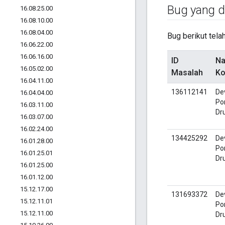
Bug yang di
16
.
08
.
25
.
00
16
.
08
.
10
.
00
16
.
08
.
04
.
00
Bug berikut telah
16
.
06
.
22
.
00
16
.
06
.
16
.
00
ID
N
16
.
05
.
02
.
00
Masalah
K
16
.
04
.
11
.
00
136112141
De
16
.
04
.
04
.
00
Por
16
.
03
.
11
.
00
Dr
16
.
03
.
07
.
00
16
.
02
.
24
.
00
134425292
De
16
.
01
.
28
.
00
Por
16
.
01
.
25
.
01
Dr
16
.
01
.
25
.
00
16
.
01
.
12
.
00
15
.
12
.
17
.
00
131693372
De
15
.
12
.
11
.
01
Por
15
.
12
.
11
.
00
Dr