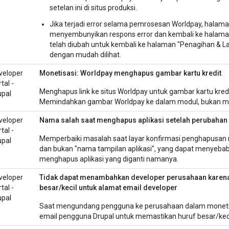
setelan ini di situs produksi.
Jika terjadi error selama pemrosesan Worldpay, halam
menyembunyikan respons error dan kembali ke halaman k
telah diubah untuk kembali ke halaman "Penagihan & La
dengan mudah dilihat.
veloper
Monetisasi: Worldpay menghapus gambar kartu kredit
tal -
Menghapus link ke situs Worldpay untuk gambar kartu kredit
upal
Memindahkan gambar Worldpay ke dalam modul, bukan men
veloper
Nama salah saat menghapus aplikasi setelah perubaha
tal -
Memperbaiki masalah saat layar konfirmasi penghapusan
upal
dan bukan "nama tampilan aplikasi", yang dapat menyeba
menghapus aplikasi yang diganti namanya.
veloper
Tidak dapat menambahkan developer perusahaan karena
tal -
besar/kecil untuk alamat email developer
upal
Saat mengundang pengguna ke perusahaan dalam monetisa
email pengguna Drupal untuk memastikan huruf besar/keci