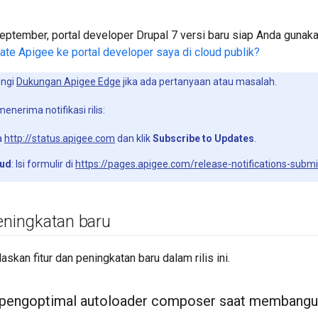
ptember, portal developer Drupal 7 versi baru siap Anda gunaka
te Apigee ke portal developer saya di cloud publik?
ngi
Dukungan Apigee Edge
jika ada pertanyaan atau masalah.
nerima notifikasi rilis:
a
http://status.apigee.com
dan klik
Subscribe to Updates
.
oud
: Isi formulir di
https://pages.apigee.com/release-notifications-submi
eningkatan baru
askan fitur dan peningkatan baru dalam rilis ini.
 pengoptimal autoloader composer saat memban