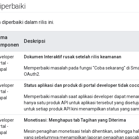
perbaiki
 diperbaiki dalam rilis ini.
ama
Deskripsi
omponen
veloper
Dokumen Interaktif rusak setelah rilis keamanan
tal -
Memperbaiki masalah pada fungsi "Coba sekarang" di Sma
upal
OAuth2.
veloper
Status aplikasi dan produk di portal developer tidak coc
tal -
Memperbaiki masalah saat aplikasi developer dapat menamp
upal
hanya satu produk API untuk aplikasi tersebut yang disetuju
untuk setiap produk API kini menampilkan status yang sa
veloper
Monetisasi: Menghapus tab Tagihan yang Diterima
tal -
Mesin penagihan monetisasi telah dihentikan, sehingga ha
upal
yang sebelumnya menampilkan laporan penagihan pascaba