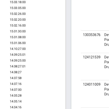
15
.
03
.
18
.
00
15
.
03
.
05
.
00
15
.
02
.
26
.
00
15
.
02
.
20
.
00
15
.
02
.
16
.
00
15
.
01
.
30
.
00
130353676
De
15
.
01
.
08
.
00
Por
15
.
01
.
06
.
00
Dr
14
.
10
.
27
.
00
14
.
09
.
25
.
01
124121539
De
14
.
09
.
25
.
00
Por
14
.
08
.
27
.
01
Dr
14
.
08
.
27
14
.
07
.
58
14
.
07
.
16
124011009
De
Por
14
.
07
.
00
Dr
14
.
05
.
28
14
.
05
.
14
14
.
04
.
16