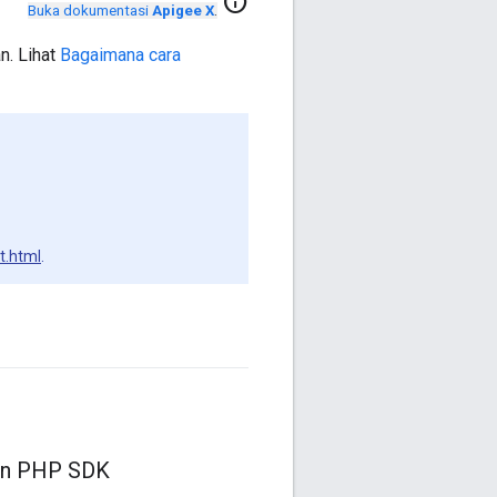
info
Buka dokumentasi
Apigee X
.
n. Lihat
Bagaimana cara
t.html
.
gun PHP SDK