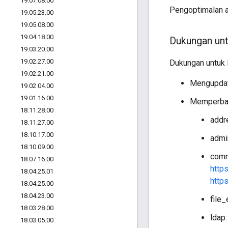
19
.
07
.
08
.
00
Pengoptimalan a
19
.
05
.
23
.
00
19
.
05
.
08
.
00
19
.
04
.
18
.
00
Dukungan un
19
.
03
.
20
.
00
19
.
02
.
27
.
00
Dukungan untuk 
19
.
02
.
21
.
00
Mengupdat
19
.
02
.
04
.
00
19
.
01
.
16
.
00
Memperbaru
18
.
11
.
28
.
00
addre
18
.
11
.
27
.
00
18
.
10
.
17
.
00
admi
18
.
10
.
09
.
00
comm
18
.
07
.
16
.
00
http
18
.
04
.
25
.
01
http
18
.
04
.
25
.
00
18
.
04
.
23
.
00
file_
18
.
03
.
28
.
00
ldap:
18
.
03
.
05
.
00