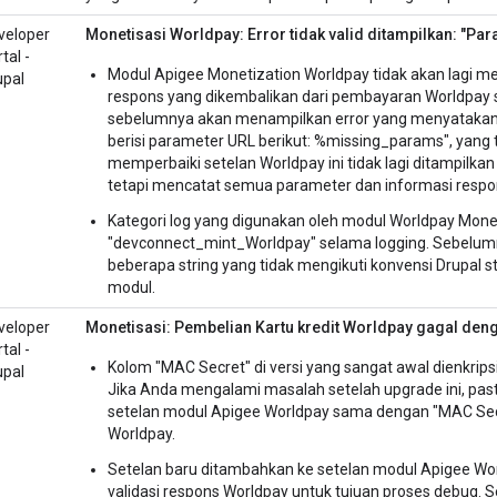
veloper
Monetisasi Worldpay: Error tidak valid ditampilkan: "Par
tal -
Modul Apigee Monetization Worldpay tidak akan lagi 
upal
respons yang dikembalikan dari pembayaran Worldpay sa
sebelumnya akan menampilkan error yang menyatakan 
berisi parameter URL berikut: %missing_params", yang 
memperbaiki setelan Worldpay ini tidak lagi ditampilkan
tetapi mencatat semua parameter dan informasi respons
Kategori log yang digunakan oleh modul Worldpay Monet
"devconnect_mint_Worldpay" selama logging. Sebelumny
beberapa string yang tidak mengikuti konvensi Drupa
modul.
veloper
Monetisasi: Pembelian Kartu kredit Worldpay gagal den
tal -
Kolom "MAC Secret" di versi yang sangat awal dienkripsi, t
upal
Jika Anda mengalami masalah setelah upgrade ini, pas
setelan modul Apigee Worldpay sama dengan "MAC Secr
Worldpay.
Setelan baru ditambahkan ke setelan modul Apigee Wo
validasi respons Worldpay untuk tujuan proses debug. 