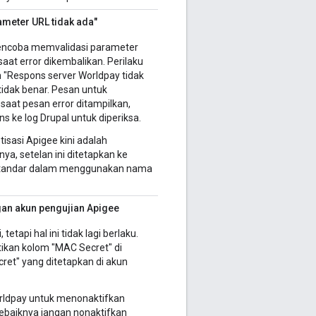
ameter URL tidak ada"
mencoba memvalidasi parameter
at error dikembalikan. Perilaku
"Respons server Worldpay tidak
tidak benar. Pesan untuk
 saat pesan error ditampilkan,
 ke log Drupal untuk diperiksa.
isasi Apigee kini adalah
a, setelan ini ditetapkan ke
l standar dalam menggunakan nama
gan akun pengujian Apigee
etapi hal ini tidak lagi berlaku.
tikan kolom "MAC Secret" di
et" yang ditetapkan di akun
rldpay untuk menonaktifkan
Sebaiknya jangan nonaktifkan