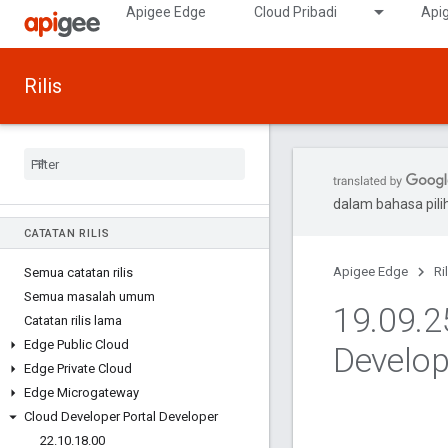
Apigee Edge
Cloud Pribadi
Apig
Rilis
dalam bahasa pil
CATATAN RILIS
Apigee Edge
Ri
Semua catatan rilis
Semua masalah umum
19
.
09
.
2
Catatan rilis lama
Edge Public Cloud
Develop
Edge Private Cloud
Edge Microgateway
Cloud Developer Portal Developer
22
.
10
.
18
.
00