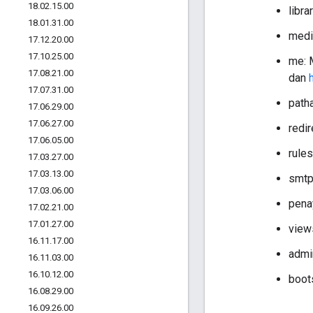
18
.
02
.
15
.
00
libra
18
.
01
.
31
.
00
medi
17
.
12
.
20
.
00
17
.
10
.
25
.
00
me: 
17
.
08
.
21
.
00
dan
17
.
07
.
31
.
00
path
17
.
06
.
29
.
00
17
.
06
.
27
.
00
redir
17
.
06
.
05
.
00
rules
17
.
03
.
27
.
00
17
.
03
.
13
.
00
smtp
17
.
03
.
06
.
00
pena
17
.
02
.
21
.
00
17
.
01
.
27
.
00
view
16
.
11
.
17
.
00
admi
16
.
11
.
03
.
00
16
.
10
.
12
.
00
boots
16
.
08
.
29
.
00
16
.
09
.
26
.
00