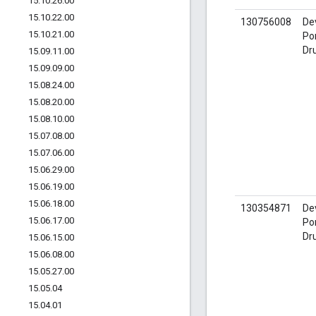
15
.
10
.
26
.
00
15
.
10
.
22
.
00
130756008
De
15
.
10
.
21
.
00
Por
Dr
15
.
09
.
11
.
00
15
.
09
.
09
.
00
15
.
08
.
24
.
00
15
.
08
.
20
.
00
15
.
08
.
10
.
00
15
.
07
.
08
.
00
15
.
07
.
06
.
00
15
.
06
.
29
.
00
15
.
06
.
19
.
00
15
.
06
.
18
.
00
130354871
De
15
.
06
.
17
.
00
Por
Dr
15
.
06
.
15
.
00
15
.
06
.
08
.
00
15
.
05
.
27
.
00
15
.
05
.
04
15
.
04
.
01