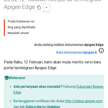
Apigee Edge
Pada halaman ini
Bug yang diperbaiki
Masalah umum
Anda sedang melihat dokumentasi
Apigee Edge
.
info
Buka dokumentasi
Apigee X
.
Pada Rabu, 12 Februari, kami akan mulai merilis versi baru
portal terintegrasi Apigee Edge.
Referensi
:
Ada pertanyaan atau masalah?
Hubungi
Dukungan Apigee
Edge
Berlangganan notifikasi rilis: Buka
http://status.apigee.com
dan klik
Subscribe to Updates
.