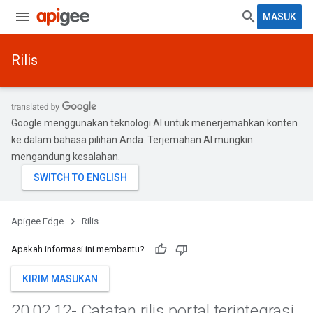
MASUK
Rilis
Google menggunakan teknologi AI untuk menerjemahkan konten
ke dalam bahasa pilihan Anda. Terjemahan AI mungkin
mengandung kesalahan.
Apigee Edge
Rilis
Apakah informasi ini membantu?
KIRIM MASUKAN
20
.
02
.
12- Catatan rilis portal terintegrasi