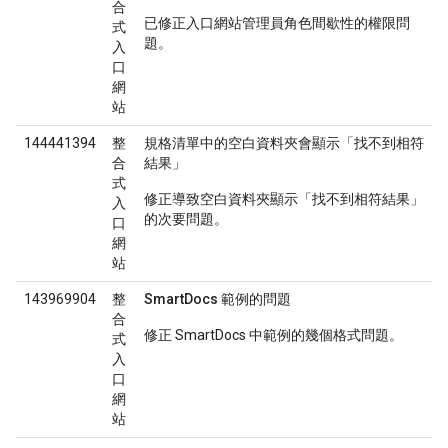
合
已修正入口網站管理員角色間歇性的權限問
式
題。
入
口
網
站
144441394
整
規格清單中的空白資料夾會顯示「找不到相符
合
結果」
式
修正導致空白資料夾顯示「找不到相符結果」
入
的次要問題。
口
網
站
143969904
整
SmartDocs 範例的問題
合
修正 SmartDocs 中範例的幾個格式問題。
式
入
口
網
站