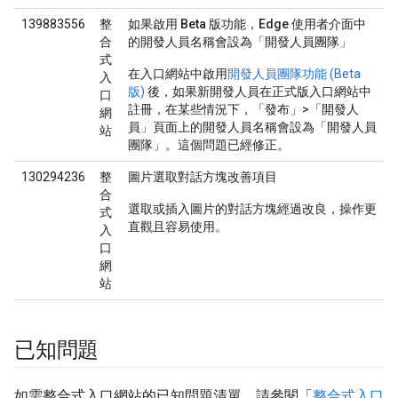
139883556
整
如果啟用 Beta 版功能，Edge 使用者介面中
合
的開發人員名稱會設為「開發人員團隊」
式
在入口網站中啟用
開發人員團隊功能 (Beta
入
版)
後，如果新開發人員在正式版入口網站中
口
註冊，在某些情況下，「發布」>「開發人
網
員」頁面上的開發人員名稱會設為「開發人員
站
團隊」。這個問題已經修正。
130294236
整
圖片選取對話方塊改善項目
合
選取或插入圖片的對話方塊經過改良，操作更
式
直觀且容易使用。
入
口
網
站
已知問題
如需整合式入口網站的已知問題清單，請參閱「
整合式入口