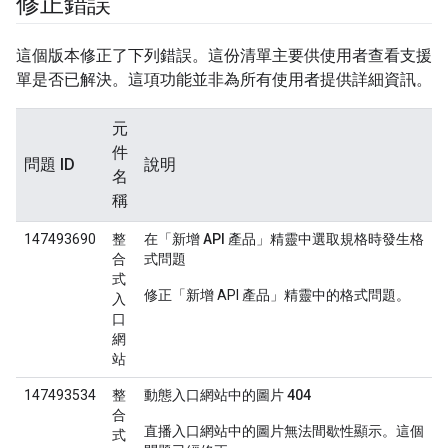
修正錯誤
這個版本修正了下列錯誤。這份清單主要供使用者查看支援
單是否已解決。這項功能並非為所有使用者提供詳細資訊。
元
件
問題 ID
說明
名
稱
147493690
整
在「新增 API 產品」精靈中選取規格時發生格
合
式問題
式
修正「新增 API 產品」精靈中的格式問題。
入
口
網
站
147493534
整
動態入口網站中的圖片 404
合
直播入口網站中的圖片無法間歇性顯示。這個
式