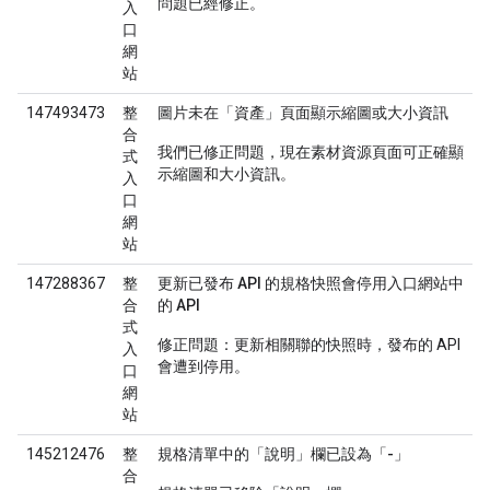
問題已經修正。
入
口
網
站
147493473
整
圖片未在「資產」頁面顯示縮圖或大小資訊
合
我們已修正問題，現在素材資源頁面可正確顯
式
示縮圖和大小資訊。
入
口
網
站
147288367
整
更新已發布 API 的規格快照會停用入口網站中
合
的 API
式
修正問題：更新相關聯的快照時，發布的 API
入
會遭到停用。
口
網
站
145212476
整
規格清單中的「說明」欄已設為「-」
合