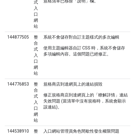
規格清單已移除「說明」欄。
式
入
口
網
站
144877505
整
系統不會儲存對自訂主題樣式的多次編輯
合
使用主題編輯器自訂 CSS 時，系統不會儲存
式
多項編輯內容。這個問題已經修正。
入
口
網
站
144776853
整
規格商店到達網頁上的連結損毀
合
修正規格商店到達網頁上的「瞭解詳情」連結
式
失效問題 (當清單中沒有規格時，系統會顯示
入
該連結)。
口
網
站
144538910
整
入口網站管理員角色間歇性發生權限問題