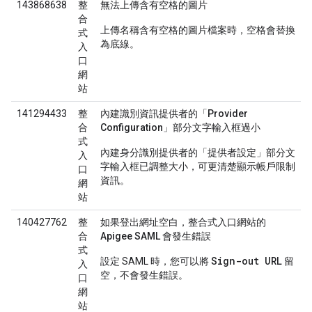
143868638
整
無法上傳含有空格的圖片
合
上傳名稱含有空格的圖片檔案時，空格會替換
式
為底線。
入
口
網
站
141294433
整
內建識別資訊提供者的「Provider
合
Configuration」部分文字輸入框過小
式
內建身分識別提供者的「提供者設定」部分文
入
字輸入框已調整大小，可更清楚顯示帳戶限制
口
資訊。
網
站
140427762
整
如果登出網址空白，整合式入口網站的
合
Apigee SAML 會發生錯誤
式
Sign-out URL
設定 SAML 時，您可以將
留
入
空，不會發生錯誤。
口
網
站