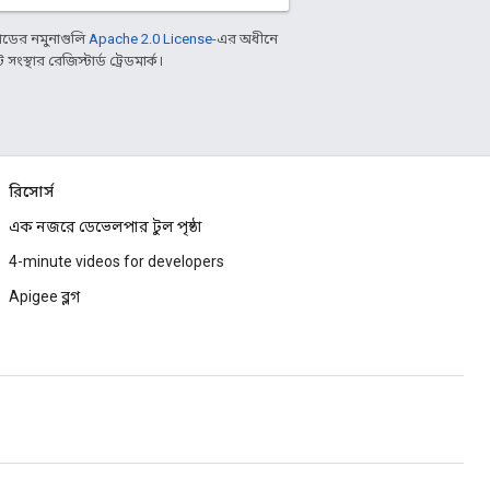
ডের নমুনাগুলি
Apache 2.0 License
-এর অধীনে
্থার রেজিস্টার্ড ট্রেডমার্ক।
রিসোর্স
এক নজরে ডেভেলপার টুল পৃষ্ঠা
4-minute videos for developers
Apigee ব্লগ