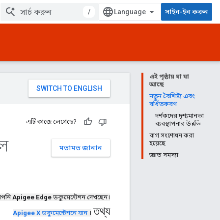
/
সাইন-ইন করুন
এই পৃষ্ঠায় যা যা
আছে
নতুন বৈশিষ্ট্য এবং
বর্ধিতকরণ
দর্শকদের দৃশ্যমানতা
এটি কাজে লেগেছে?
ব্যবস্থাপনার উন্নতি
বাগ সংশোধন করা
াল
হয়েছে
মতামত জানান
জ্ঞাত সমস্যা
পনি
Apigee Edge
ডকুমেন্টেশন দেখছেন।
তথ্য
Apigee X
ডকুমেন্টেশনে যান
।