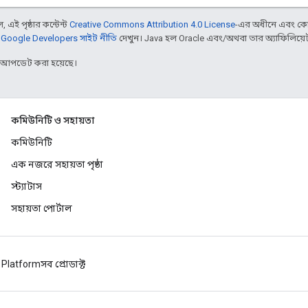
 এই পৃষ্ঠার কন্টেন্ট
Creative Commons Attribution 4.0 License
-এর অধীনে এবং কো
,
Google Developers সাইট নীতি
দেখুন। Java হল Oracle এবং/অথবা তার অ্যাফিলিয়েট সংস
র আপডেট করা হয়েছে।
কমিউনিটি ও সহায়তা
কমিউনিটি
এক নজরে সহায়তা পৃষ্ঠা
স্ট্যাটাস
সহায়তা পোর্টাল
 Platform
সব প্রোডাক্ট