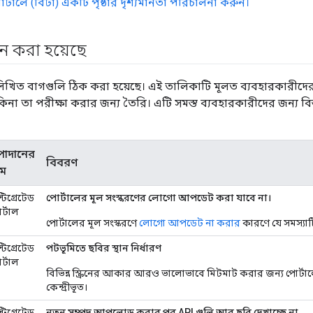
টালে (বিটা) একটি পৃষ্ঠার দৃশ্যমানতা পরিচালনা করুন।
 করা হয়েছে
লিখিত বাগগুলি ঠিক করা হয়েছে। এই তালিকাটি মূলত ব্যবহারকারীদের
িনা তা পরীক্ষা করার জন্য তৈরি। এটি সমস্ত ব্যবহারকারীদের জন্য বিস
পাদানের
বিবরণ
াম
্টিগ্রেটেড
পোর্টালের মূল সংস্করণের লোগো আপডেট করা যাবে না।
র্টাল
পোর্টালের মূল সংস্করণে
লোগো আপডেট না করার
কারণে যে সমস্যাটি
্টিগ্রেটেড
পটভূমিতে ছবির স্থান নির্ধারণ
র্টাল
বিভিন্ন স্ক্রিনের আকার আরও ভালোভাবে মিটমাট করার জন্য পোর্টাল
কেন্দ্রীভূত।
্টিগ্রেটেড
নতুন সম্পদ আপলোড করার পর API গুলি আর ছবি দেখাচ্ছে না