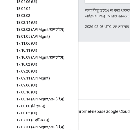
18
.
04
.
06 (UI)
18
.
04
.
04
অন্য কিছু উল্লেখ না করা থাকলে,
18
.
03
.
02
লাইসেন্স প্রাপ্ত। আরও জানতে
18
.
02
.
14 (UI)
2026-02-03 UTC-তে শেষবা
18
.
02
.
02 (API Mgmt
/
রানটাইম)
18
.
01
.
05 (API Mgmt)
17
.
11
.
06 (UI)
17
.
10
.
11 (UI)
Apigee সম্পর্কে
17
.
10
.
09 (API Mgmt
/
রানটাইম)
We're part of Google
17
.
10
.
02 (UI)
ইভেন্টগুলি
17
.
09
.
20 (UI)
17
.
09
.
11 (API Mgmt)
পার্টনার
17
.
09
.
06 (UI)
ই-বুক ও ওয়েবকাস্ট
17
.
08
.
16 (UI)
17
.
08
.
14 (API Mgmt
/
রানটাইম)
17
.
08
.
08 (বিশ্লেষণ)
Android
Chrome
Firebase
Google Cloud
17
.
08
.
02 (UI)
17
.
07
.
31 (নগদীকরণ)
17
.
07
.
31 (API Mgmt
/
রানটাইম)