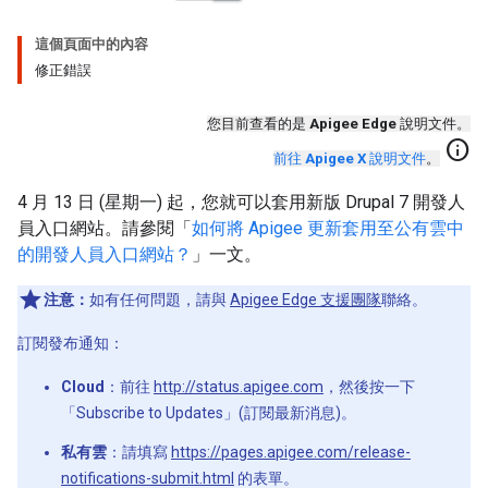
這個頁面中的內容
修正錯誤
您目前查看的是
Apigee Edge
說明文件。
info
前往
Apigee X
說明文件
。
4 月 13 日 (星期一) 起，您就可以套用新版 Drupal 7 開發人
員入口網站。請參閱「
如何將 Apigee 更新套用至公有雲中
的開發人員入口網站？
」一文。
注意：
如有任何問題，請與
Apigee Edge 支援團隊
聯絡。
訂閱發布通知：
Cloud
：前往
http://status.apigee.com
，然後按一下
「Subscribe to Updates」(訂閱最新消息)。
私有雲
：請填寫
https://pages.apigee.com/release-
notifications-submit.html
的表單。