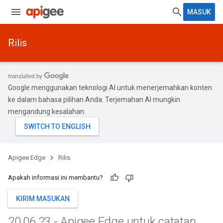
MASUK
Rilis
Google menggunakan teknologi AI untuk menerjemahkan konten
ke dalam bahasa pilihan Anda. Terjemahan AI mungkin
mengandung kesalahan.
Apigee Edge
Rilis
Apakah informasi ini membantu?
KIRIM MASUKAN
20
.
06
.
23 - Apigee Edge untuk catatan