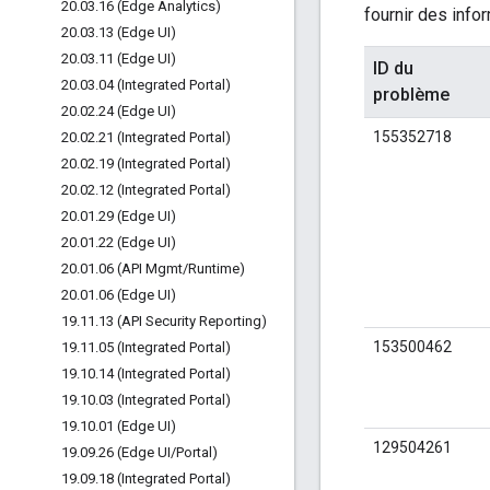
20
.
03
.
16 (Edge Analytics)
fournir des infor
20
.
03
.
13 (Edge UI)
20
.
03
.
11 (Edge UI)
ID du
20
.
03
.
04 (Integrated Portal)
problème
20
.
02
.
24 (Edge UI)
155352718
20
.
02
.
21 (Integrated Portal)
20
.
02
.
19 (Integrated Portal)
20
.
02
.
12 (Integrated Portal)
20
.
01
.
29 (Edge UI)
20
.
01
.
22 (Edge UI)
20
.
01
.
06 (API Mgmt
/
Runtime)
20
.
01
.
06 (Edge UI)
19
.
11
.
13 (API Security Reporting)
153500462
19
.
11
.
05 (Integrated Portal)
19
.
10
.
14 (Integrated Portal)
19
.
10
.
03 (Integrated Portal)
19
.
10
.
01 (Edge UI)
129504261
19
.
09
.
26 (Edge UI
/
Portal)
19
.
09
.
18 (Integrated Portal)