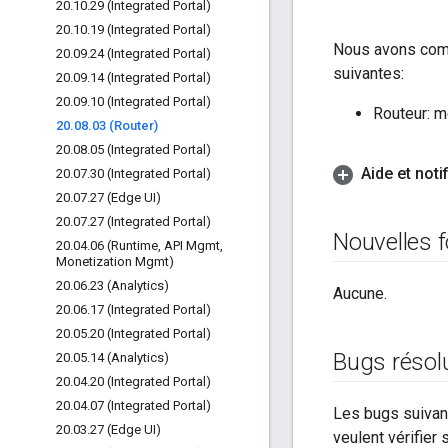
20
.
10
.
29 (Integrated Portal)
20
.
10
.
19 (Integrated Portal)
Nous avons comm
20
.
09
.
24 (Integrated Portal)
suivantes:
20
.
09
.
14 (Integrated Portal)
20
.
09
.
10 (Integrated Portal)
Routeur: 
20
.
08
.
03 (Router)
20
.
08
.
05 (Integrated Portal)
Aide et noti
20
.
07
.
30 (Integrated Portal)
20
.
07
.
27 (Edge UI)
20
.
07
.
27 (Integrated Portal)
Nouvelles f
20
.
04
.
06 (Runtime
,
API Mgmt
,
Monetization Mgmt)
20
.
06
.
23 (Analytics)
Aucune.
20
.
06
.
17 (Integrated Portal)
20
.
05
.
20 (Integrated Portal)
Bugs résol
20
.
05
.
14 (Analytics)
20
.
04
.
20 (Integrated Portal)
20
.
04
.
07 (Integrated Portal)
Les bugs suivant
20
.
03
.
27 (Edge UI)
veulent vérifier