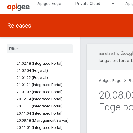
Apigee Edge
Private Cloud
Api
21.07.09 (Integrated Portal)
21.07.07 (SSO)
21.07.02 (Integrated Portal)
Releases
21.06.24 (Integrated Portal)
21
.
03
.
08 (Management Server
,
Router
,
Message Processor)
21
.
03
.
10 (Edge UI)
21
.
03
.
04 (Integrated Portal)
langue préférée. L
21
.
02
.
18 (Integrated Portal)
21
.
02
.
04 (Edge UI)
21
.
01
.
22 (Edge UI)
Apigee Edge
Re
21
.
01
.
21 (Integrated Portal)
20
.
08
.
0
21
.
01
.
07 (Integrated Portal)
20
.
12
.
14 (Integrated Portal)
Edge po
20
.
11
.
11 (Integrated Portal)
20
.
11
.
04 (Integrated Portal)
20
.
09
.
18 (Management Server)
20
.
11
.
01 (Integrated Portal)