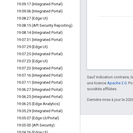
19
.
09
.
17 (Integrated Portal)
19
.
09
.
06 (Integrated Portal)
19
.
08
.
27 (Edge UI)
19
.
08
.
15 (API Security Reporting)
19
.
08
.
14 (Integrated Portal)
19
.
07
.
31 (Integrated Portal)
19
.
07
.
29 (Edge UI)
19
.
07
.
25 (Integrated Portal)
19
.
07
.
23 (Edge UI)
19
.
07
.
23 (Integrated Portal)
19
.
07
.
16 (Integrated Portal)
Sauf indication contraire, 
19
.
07
.
11 (Integrated Portal)
une licence
Apache 2.0
. P
sociétés affiliées.
19
.
06
.
27 (Integrated Portal)
19
.
06
.
25 (Integrated Portal)
Dernière mise à jour le 202
19
.
06
.
25 (Edge Analytics)
19
.
05
.
29 (Integrated Portal)
19
.
05
.
07 (Edge UI
/
Portal)
À propos d'Apigee
19
.
05
.
03 (API Security)
19
.
04
.
26 (Edge UI)