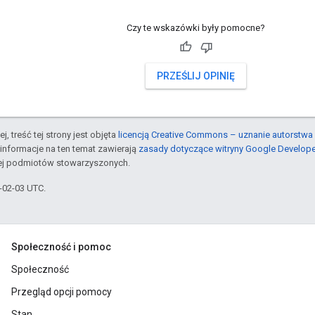
Czy te wskazówki były pomocne?
PRZEŚLIJ OPINIĘ
j, treść tej strony jest objęta
licencją Creative Commons – uznanie autorstwa 
informacje na ten temat zawierają
zasady dotyczące witryny Google Develop
jej podmiotów stowarzyszonych.
6-02-03 UTC.
Społeczność i pomoc
Społeczność
Przegląd opcji pomocy
Stan