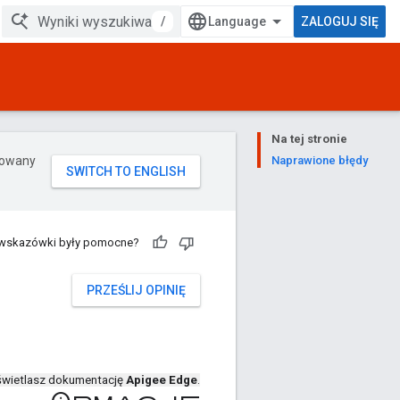
/
ZALOGUJ SIĘ
Na tej stronie
erowany
Naprawione błędy
 wskazówki były pomocne?
PRZEŚLIJ OPINIĘ
wietlasz dokumentację
Apigee Edge
.