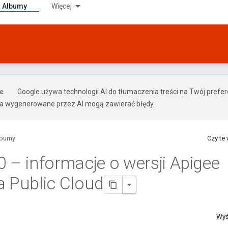
Albumy
Więcej
Google używa technologii AI do tłumaczenia treści na Twój pref
ia wygenerowane przez AI mogą zawierać błędy.
lbumy
Czy te
0 – informacje o wersji Apigee
a Public Cloud
Wyś