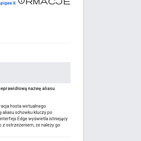
Informacje
pigee X
.
nieprawidłową nazwę aliasu
acja hosta wirtualnego
 aliasu schowku kluczy po
nterfejs Edge wyświetla istniejący
o z ostrzeżeniem, że należy go