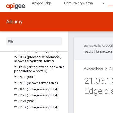
23.01.17 (zintegrowany portal)
Apigee Edge
Chmura prywatna
Starsze wersje
22.12.14 (zintegrowany portal)
Albumy
22.11.10 (zintegrowany portal)
22.10.2019 (zintegrowany portal)
22
.
09
.
12 (zintegrowany portal)
22
.
06
.
27 (SSO)
22
.
06
.
14 (zintegrowany portal)
22
.
05
.
04 (zintegrowany portal)
język. Tłumaczen
22
.
03
.
14 (procesor wiadomości
,
serwer zarządzania
,
router)
21
.
12
.
13 (Zintegrowane logowanie
Apigee Edge
A
jednokrotne w portalu)
21
.
09
.
30 (SSO)
21
.
03
.
1
21
.
09
.
08 (serwer zarządzania)
Edge dl
21
.
08
.
10 (zintegrowany portal)
21
.
07
.
28 (zintegrowany portal)
21
.
07
.
23 (SSO)
21
.
07
.
09 (zintegrowany portal)