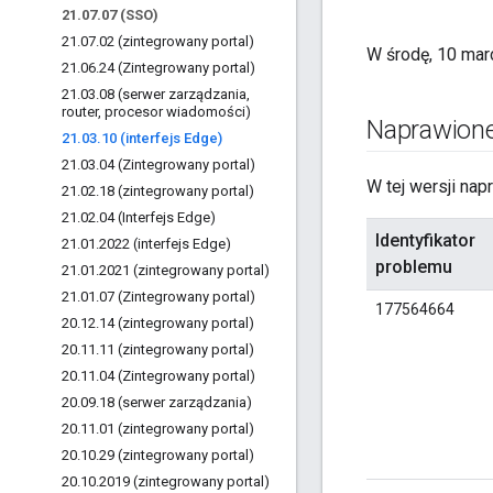
21
.
07
.
07 (SSO)
21
.
07
.
02 (zintegrowany portal)
W środę, 10 mar
21
.
06
.
24 (Zintegrowany portal)
21
.
03
.
08 (serwer zarządzania
,
router
,
procesor wiadomości)
Naprawione
21
.
03
.
10 (interfejs Edge)
21
.
03
.
04 (Zintegrowany portal)
W tej wersji nap
21
.
02
.
18 (zintegrowany portal)
21
.
02
.
04 (Interfejs Edge)
Identyfikator
21
.
01
.
2022 (interfejs Edge)
problemu
21
.
01
.
2021 (zintegrowany portal)
21
.
01
.
07 (Zintegrowany portal)
177564664
20
.
12
.
14 (zintegrowany portal)
20
.
11
.
11 (zintegrowany portal)
20
.
11
.
04 (Zintegrowany portal)
20
.
09
.
18 (serwer zarządzania)
20
.
11
.
01 (zintegrowany portal)
20
.
10
.
29 (zintegrowany portal)
20
.
10
.
2019 (zintegrowany portal)