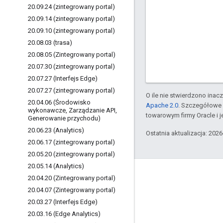
20
.
09
.
24 (zintegrowany portal)
20
.
09
.
14 (zintegrowany portal)
20
.
09
.
10 (zintegrowany portal)
20
.
08
.
03 (trasa)
20
.
08
.
05 (Zintegrowany portal)
20
.
07
.
30 (zintegrowany portal)
20
.
07
.
27 (Interfejs Edge)
20
.
07
.
27 (zintegrowany portal)
O ile nie stwierdzono inacze
20
.
04
.
06 (Środowisko
Apache 2.0
. Szczegółowe 
wykonawcze
,
Zarządzanie API
,
towarowym firmy Oracle i 
Generowanie przychodu)
20
.
06
.
23 (Analytics)
Ostatnia aktualizacja: 202
20
.
06
.
17 (zintegrowany portal)
20
.
05
.
20 (zintegrowany portal)
20
.
05
.
14 (Analytics)
Apigee – informacje
20
.
04
.
20 (Zintegrowany portal)
20
.
04
.
07 (Zintegrowany portal)
We're part of Google
20
.
03
.
27 (Interfejs Edge)
Zdarzenia
20
.
03
.
16 (Edge Analytics)
Partnerzy