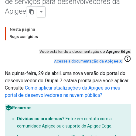
de serviços para desenvolvedores da
Apigee
Nesta página
Bugs corrigidos
Você está lendo a documentação do
Apigee Edge
.
info
Acesse a documentação da
Apigee X
.
Na quinta-feira, 29 de abril, uma nova versão do portal do
desenvolvedor do Drupal 7 estará pronta para você aplicar.
Consulte
Como aplicar atualizações da Apigee ao meu
portal de desenvolvedores na nuvem pública?
Recursos
:
Dúvidas ou problemas?
Entre em contato com a
comunidade Apigee
ou o
suporte do Apigee Edge
.