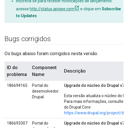
Inscreva-se para receber notificações de lançamento:
acesse
http://status.apigee.com
e clique em
Subscribe
to Updates
.
Bugs corrigidos
Os bugs abaixo foram corrigidos nesta versão.
ID do
Component
Descrição
problema
Name
186694165
Portal do
Upgrade do núcleo do Drupal v7.7
desenvolvedor:
Esta versão atualiza o núcleo do Dr
Drupal
Para mais informações, consulte a
do Drupal Core:
https://www.drupal.org/project/dru
186693307
Portal do
Upgrade do núcleo do Drupal v7.8