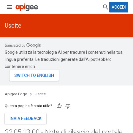
ACCEDI
Uscite
Google utilizza la tecnologia AI per tradurre i contenuti nella tua
lingua preferita. Le traduzioni generate dall'AI potrebbero
contenere errori.
Apigee Edge
Uscite
Questa pagina è stata utile?
INVIA FEEDBACK
22
.
05
.
13
.
00 - Note di rilascio del portale