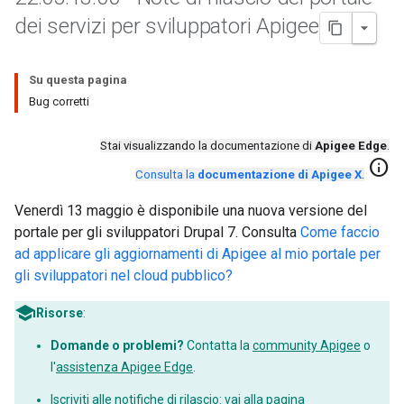
dei servizi per sviluppatori Apigee
Su questa pagina
Bug corretti
Stai visualizzando la documentazione di
Apigee Edge
.
info
Consulta la
documentazione di Apigee X
.
Venerdì 13 maggio è disponibile una nuova versione del
portale per gli sviluppatori Drupal 7. Consulta
Come faccio
ad applicare gli aggiornamenti di Apigee al mio portale per
gli sviluppatori nel cloud pubblico?
Risorse
:
Domande o problemi?
Contatta la
community Apigee
o
l'
assistenza Apigee Edge
.
Iscriviti alle notifiche di rilascio: vai alla pagina