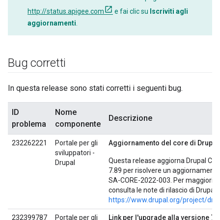
http://status.apigee.com
e fai clic su
Iscriviti agli
aggiornamenti
.
Bug corretti
In questa release sono stati corretti i seguenti bug.
ID
Nome
Descrizione
problema
componente
232262221
Portale per gli
Aggiornamento del core di Drupal
sviluppatori -
Questa release aggiorna Drupal Core
Drupal
7.89 per risolvere un aggiornamento
SA-CORE-2022-003. Per maggiori in
consulta le note di rilascio di Drupal 
https://www.drupal.org/project/dru
232399787
Portale per gli
Link per l'upgrade alla versione 7.