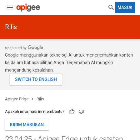
MASUK
Rilis
Google menggunakan teknologi AI untuk menerjemahkan konten
ke dalam bahasa pilihan Anda. Terjemahan AI mungkin
mengandung kesalahan.
Apigee Edge
Rilis
Apakah informasi ini membantu?
KIRIM MASUKAN
23
.
04
.
25 - Apigee Edge untuk catatan