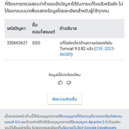
ที่ต้องการตรวจสอบว่าคำขอแจ้งปัญหาได้รับการแก้ไขแล้วหรือยัง ไม่
ได้ออกแบบมาเพื่อแสดงข้อมูลโดยละเอียดสำหรับผู้ใช้ทุกคน
ชื่อ
รหัสปัญหา
คำอธิบาย
คอมโพเนนต์
330663621
SSO
แก้ไขช่องโหว่ด้านความปลอดภัยใน
Tomcat 9.0.82 แล้ว (
CVE-2023-
46589
)
ข้อมูลนี้มีประโยชน์ไหม
ส่งความคิดเห็น
เนื้อหาของหน้าเว็บนี้ได้รับอนุญาตภายใต้
ใบอนุญาตที่ต้องระบุที่มาของครีเอทีฟคอม
มอนส์ 4.0
และตัวอย่างโค้ดได้รับอนุญาตภายใต้
ใบอนุญาต Apache 2.0
เว้นแต่จะ
ระบุไว้เป็นอย่างอื่น โปรดดูรายละเอียดที่
นโยบายเว็บไซต์ Google Developers