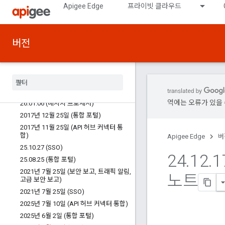
Apigee Edge
프라이빗 클라우드
출시 노트
버전
모든 출시 노트
모든 알려진 문제
이전 출시 노트
Edge Public Cloud
역에는 오류가 있을 
26
.
01
.
06 (메시지 프로세서)
2017년 12월 25일 (통합 포털)
2017년 11월 25일 (API 허브 커넥터 통
합)
Apigee Edge
버
25
.
10
.
27 (SSO)
24
.
12
.
1
25
.
08
.
25 (통합 포털)
2021년 7월 25일 (보안 보고
,
트래픽 알림
,
노트
고급 보안 보고)
2021년 7월 25일 (SSO)
2025년 7월 10일 (API 허브 커넥터 통합)
2025년 6월 2일 (통합 포털)