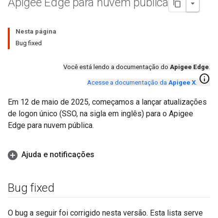
Apigee Edge para nuvem pública
Nesta página
Bug fixed
Você está lendo a documentação do
Apigee Edge
.
info
Acesse a documentação da
Apigee X
.
Em 12 de maio de 2025, começamos a lançar atualizações
de logon único (SSO, na sigla em inglês) para o Apigee
Edge para nuvem pública.
Ajuda e notificações
Bug fixed
O bug a seguir foi corrigido nesta versão. Esta lista serve