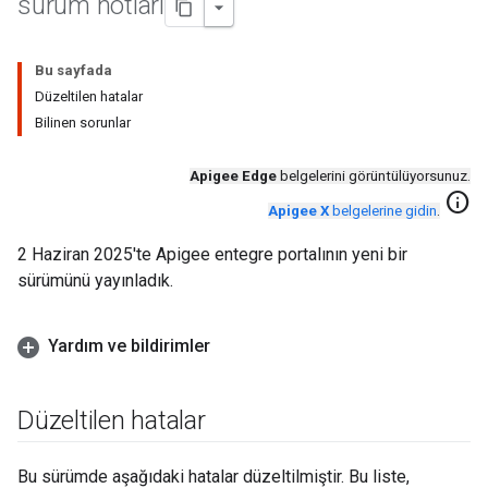
sürüm notları
Bu sayfada
Düzeltilen hatalar
Bilinen sorunlar
Apigee Edge
belgelerini görüntülüyorsunuz.
info
Apigee X
belgelerine gidin
.
2 Haziran 2025'te Apigee entegre portalının yeni bir
sürümünü yayınladık.
Yardım ve bildirimler
Düzeltilen hatalar
Bu sürümde aşağıdaki hatalar düzeltilmiştir. Bu liste,