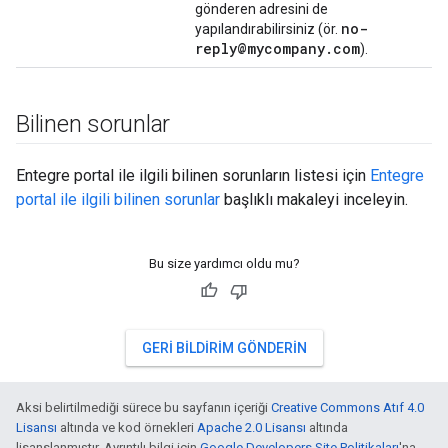
gönderen adresini de
no-
yapılandırabilirsiniz (ör.
reply@mycompany
.
com
).
Bilinen sorunlar
Entegre portal ile ilgili bilinen sorunların listesi için
Entegre
portal ile ilgili bilinen sorunlar
başlıklı makaleyi inceleyin.
Bu size yardımcı oldu mu?
GERI BILDIRIM GÖNDERIN
Aksi belirtilmediği sürece bu sayfanın içeriği
Creative Commons Atıf 4.0
Lisansı
altında ve kod örnekleri
Apache 2.0 Lisansı
altında
lisanslanmıştır. Ayrıntılı bilgi için
Google Developers Site Politikaları
'na