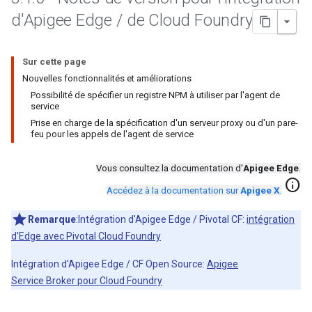
d'Apigee Edge
/
de Cloud Foundry
Sur cette page
Nouvelles fonctionnalités et améliorations
Possibilité de spécifier un registre NPM à utiliser par l'agent de
service
Prise en charge de la spécification d'un serveur proxy ou d'un pare-
feu pour les appels de l'agent de service
Vous consultez la documentation d'
Apigee Edge
.
info
Accédez à la documentation sur
Apigee X
.
Remarque
:Intégration d'Apigee Edge / Pivotal CF:
intégration
d'Edge avec Pivotal Cloud Foundry
Intégration d'Apigee Edge / CF Open Source:
Apigee
Service Broker pour Cloud Foundry