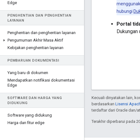
Edge
menggunakan
hubungi
Du
PENGHENTIAN DAN PENGHENTIAN
LAYANAN
Portal ti
Dukungan un
Penghentian dan penghentian layanan
Pengumuman Akhir Masa Aktif
Kebijakan penghentian layanan
PEMBARUAN DOKUMENTASI
Yang baru di dokumen
Mendapatkan notifikasi dokumentasi
Edge
Kecuali dinyatakan lain, k
SOFTWARE DAN HARGA YANG
DIDUKUNG
berdasarkan
Lisensi Apach
terdaftar dari Oracle dan/at
Software yang didukung
Terakhir diperbarui pada 2
Harga dan fitur edge