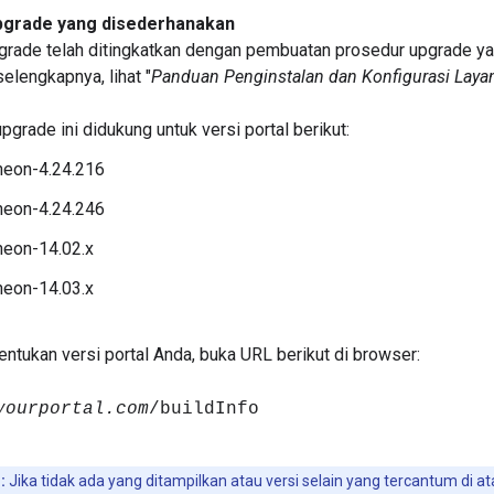
pgrade yang disederhanakan
rade telah ditingkatkan dengan pembuatan prosedur upgrade ya
selengkapnya, lihat "
Panduan Penginstalan dan Konfigurasi Laya
pgrade ini didukung untuk versi portal berikut:
heon-4.24.216
heon-4.24.246
heon-14.02.x
heon-14.03.x
ntukan versi portal Anda, buka URL berikut di browser:
yourportal.com
/buildInfo
:
Jika tidak ada yang ditampilkan atau versi selain yang tercantum di a