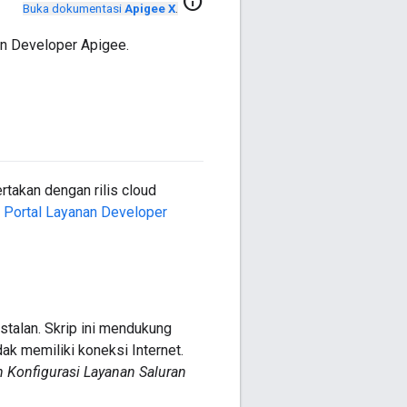
info
Buka dokumentasi
Apigee X
.
nan Developer Apigee.
ertakan dengan rilis cloud
is Portal Layanan Developer
talan. Skrip ini mendukung
ak memiliki koneksi Internet.
 Konfigurasi Layanan Saluran