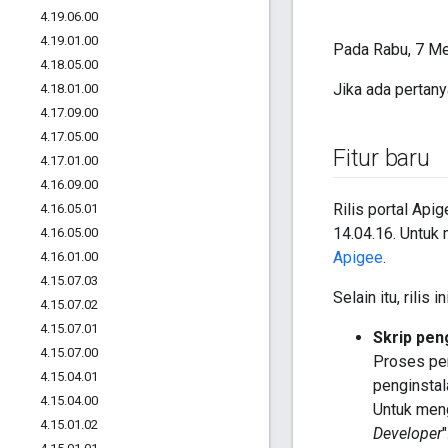
4
.
19
.
06
.
00
4
.
19
.
01
.
00
Pada Rabu, 7 Mei
4
.
18
.
05
.
00
Jika ada pertan
4
.
18
.
01
.
00
4
.
17
.
09
.
00
4
.
17
.
05
.
00
Fitur baru
4
.
17
.
01
.
00
4
.
16
.
09
.
00
Rilis portal Api
4
.
16
.
05
.
01
14.04.16. Untuk 
4
.
16
.
05
.
00
Apigee
.
4
.
16
.
01
.
00
4
.
15
.
07
.
03
Selain itu, rilis i
4
.
15
.
07
.
02
4
.
15
.
07
.
01
Skrip pen
4
.
15
.
07
.
00
Proses pen
4
.
15
.
04
.
01
penginstal
4
.
15
.
04
.
00
Untuk meng
4
.
15
.
01
.
02
Developer
"