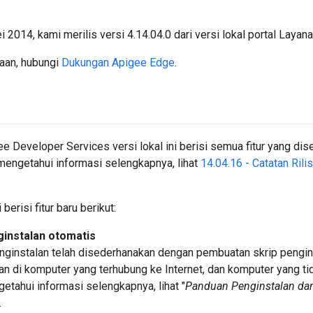
 2014, kami merilis versi 4.14.04.0 dari versi lokal portal Laya
yaan, hubungi
Dukungan Apigee Edge
.
gee Developer Services versi lokal ini berisi semua fitur yang dis
mengetahui informasi selengkapnya, lihat
14.04.16 - Catatan Ril
ni berisi fitur baru berikut:
ginstalan otomatis
ginstalan telah disederhanakan dengan pembuatan skrip pengins
an di komputer yang terhubung ke Internet, dan komputer yang tid
etahui informasi selengkapnya, lihat "
Panduan Penginstalan dan
.