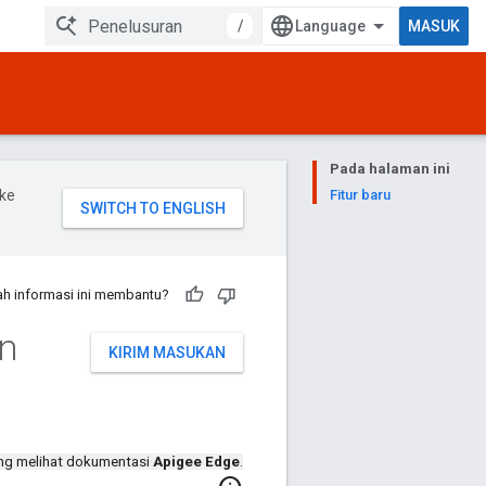
/
MASUK
Pada halaman ini
ke
Fitur baru
h informasi ini membantu?
an
KIRIM MASUKAN
ng melihat dokumentasi
Apigee Edge
.