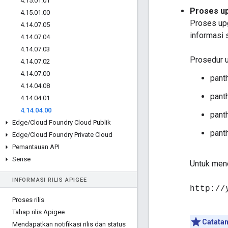
4
.
15
.
01
.
01
Proses u
4
.
15
.
01
.
00
Proses upg
4
.
14
.
07
.
05
informasi 
4
.
14
.
07
.
04
4
.
14
.
07
.
03
Prosedur u
4
.
14
.
07
.
02
4
.
14
.
07
.
00
pant
4
.
14
.
04
.
08
pant
4
.
14
.
04
.
01
4
.
14
.
04
.
00
pant
Edge
/
Cloud Foundry Cloud Publik
pant
Edge
/
Cloud Foundry Private Cloud
Pemantauan API
Sense
Untuk mene
INFORMASI RILIS APIGEE
http://
Proses rilis
Tahap rilis Apigee
Catatan
Mendapatkan notifikasi rilis dan status