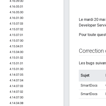
4
.
16
.
09
.
00
4
.
16
.
05
.
01
4
.
16
.
05
.
00
4
.
16
.
01
.
00
Le mardi 20 mai 
4
.
15
.
07
.
03
Developer Servi
4
.
15
.
07
.
02
Pour toute quest
4
.
15
.
07
.
01
4
.
15
.
07
.
00
4
.
15
.
04
.
01
Correction
4
.
15
.
04
.
00
4
.
15
.
01
.
02
Les bugs suivant
4
.
15
.
01
.
01
4
.
15
.
01
.
00
4
.
14
.
07
.
05
Sujet
4
.
14
.
07
.
04
SmartDocs
4
.
14
.
07
.
03
4
.
14
.
07
.
02
SmartDocs
4
.
14
.
07
.
00
4
.
14
.
04
.
08