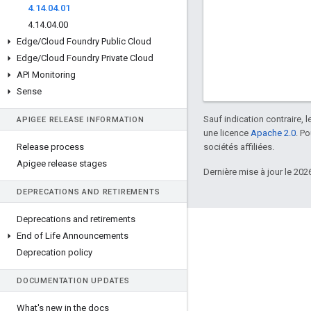
4
.
14
.
04
.
01
4
.
14
.
04
.
00
Edge
/
Cloud Foundry Public Cloud
Edge
/
Cloud Foundry Private Cloud
API Monitoring
Sense
Sauf indication contraire, 
APIGEE RELEASE INFORMATION
une licence
Apache 2.0
. P
Release process
sociétés affiliées.
Apigee release stages
Dernière mise à jour le 202
DEPRECATIONS AND RETIREMENTS
Deprecations and retirements
À propos d'Apigee
End of Life Announcements
We're part of Google
Deprecation policy
Événements
DOCUMENTATION UPDATES
Partenaires
What's new in the docs