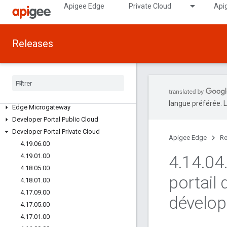
Apigee Edge
Private Cloud
Api
RELEASES NOTES
Releases
All release notes
All known issues
Legacy release notes
Edge Public Cloud
Edge Private Cloud
langue préférée. L
Edge Microgateway
Developer Portal Public Cloud
Developer Portal Private Cloud
Apigee Edge
Re
4
.
19
.
06
.
00
4
.
19
.
01
.
00
4
.
14
.
04
4
.
18
.
05
.
00
portail 
4
.
18
.
01
.
00
4
.
17
.
09
.
00
dévelop
4
.
17
.
05
.
00
4
.
17
.
01
.
00