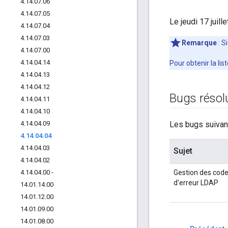
4
.
14
.
07
.
06
4
.
14
.
07
.
05
Le jeudi 17 juil
4
.
14
.
07
.
04
4
.
14
.
07
.
03
Remarque
: S
4
.
14
.
07
.
00
4
.
14
.
04
.
14
Pour obtenir la li
4
.
14
.
04
.
13
4
.
14
.
04
.
12
Bugs résol
4
.
14
.
04
.
11
4
.
14
.
04
.
10
4
.
14
.
04
.
09
Les bugs suivant
4
.
14
.
04
.
04
4
.
14
.
04
.
03
Sujet
4
.
14
.
04
.
02
4
.
14
.
04
.
00 -
Gestion des cod
d'erreur LDAP
14
.
01
.
14
.
00
MGMT-842
14
.
01
.
12
.
00
14
.
01
.
09
.
00
14
.
01
.
08
.
00