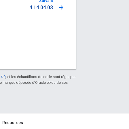
Suivant
arrow_forward
4.14.04.03
 4.0
, et les échantillons de code sont régis par
une marque déposée d'Oracle et/ou de ses
Resources