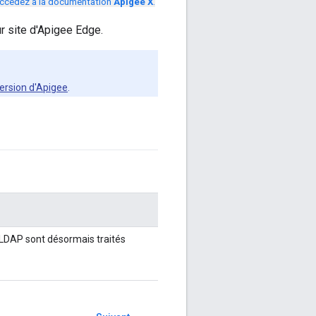
ccédez à la documentation
Apigee X
.
ur site d'Apigee Edge.
ersion d'Apigee
.
n LDAP sont désormais traités