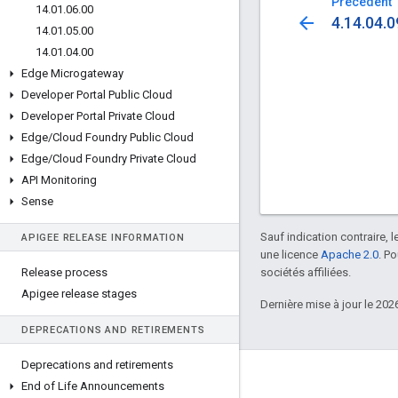
Précédent
14
.
01
.
06
.
00
arrow_back
4.14.04.0
14
.
01
.
05
.
00
14
.
01
.
04
.
00
Edge Microgateway
Developer Portal Public Cloud
Developer Portal Private Cloud
Edge
/
Cloud Foundry Public Cloud
Edge
/
Cloud Foundry Private Cloud
API Monitoring
Sense
Sauf indication contraire, 
APIGEE RELEASE INFORMATION
une licence
Apache 2.0
. P
Release process
sociétés affiliées.
Apigee release stages
Dernière mise à jour le 202
DEPRECATIONS AND RETIREMENTS
Deprecations and retirements
À propos d'Apigee
End of Life Announcements