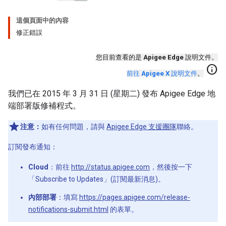
這個頁面中的內容
修正錯誤
您目前查看的是
Apigee Edge
說明文件。
info
前往
Apigee X
說明文件
。
我們已在 2015 年 3 月 31 日 (星期二) 發布 Apigee Edge 地
端部署版修補程式。
注意：
如有任何問題，請與
Apigee Edge 支援團隊
聯絡。
訂閱發布通知：
Cloud
：前往
http://status.apigee.com
，然後按一下
「Subscribe to Updates」(訂閱最新消息)。
內部部署
：填寫
https://pages.apigee.com/release-
notifications-submit.html
的表單。