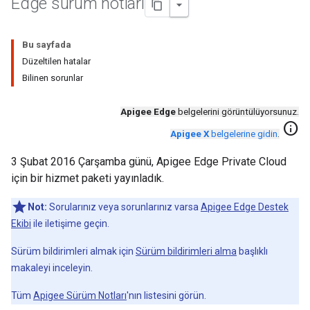
Edge sürüm notları
Bu sayfada
Düzeltilen hatalar
Bilinen sorunlar
Apigee Edge
belgelerini görüntülüyorsunuz.
info
Apigee X
belgelerine gidin
.
3 Şubat 2016 Çarşamba günü, Apigee Edge Private Cloud
için bir hizmet paketi yayınladık.
Not:
Sorularınız veya sorunlarınız varsa
Apigee Edge Destek
Ekibi
ile iletişime geçin.
Sürüm bildirimleri almak için
Sürüm bildirimleri alma
başlıklı
makaleyi inceleyin.
Tüm
Apigee Sürüm Notları
'nın listesini görün.