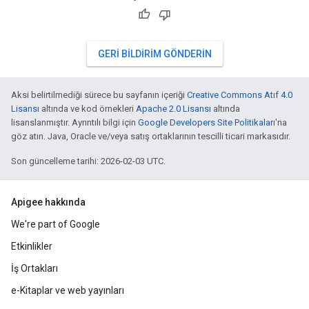
GERI BILDIRIM GÖNDERIN
Aksi belirtilmediği sürece bu sayfanın içeriği
Creative Commons Atıf 4.0
Lisansı
altında ve kod örnekleri
Apache 2.0 Lisansı
altında
lisanslanmıştır. Ayrıntılı bilgi için
Google Developers Site Politikaları
'na
göz atın. Java, Oracle ve/veya satış ortaklarının tescilli ticari markasıdır.
Son güncelleme tarihi: 2026-02-03 UTC.
Apigee hakkında
We're part of Google
Etkinlikler
İş Ortakları
e-Kitaplar ve web yayınları