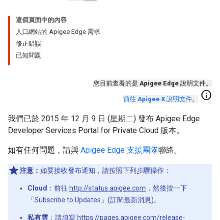
這個頁面中的內容
入口網站的 Apigee Edge 需求
修正錯誤
已知問題
您目前查看的是
Apigee Edge
說明文件。
info
前往
Apigee X
說明文件
。
我們已於 2015 年 12 月 9 日 (星期二) 發布 Apigee Edge
Developer Services Portal for Private Cloud 版本。
如有任何問題，請與
Apigee Edge 支援團隊
聯絡。
注意：
如要接收發布通知，請按照下列步驟操作：
Cloud
：前往
http://status.apigee.com
，然後按一下
「Subscribe to Updates」(訂閱最新消息)。
私有雲
：請填寫
https://pages.apigee.com/release-