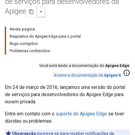
de serviços para desenvolvedores da
Apigee
Nesta página
Requisitos do Apigee Edge para o portal
Bugs corrigidos
Problemas conhecidos
Você está lendo a documentação do
Apigee Edge
.
info
Acesse a documentação da
Apigee X
.
Em 24 de março de 2016, lançamos uma versão do portal
de serviços para desenvolvedores do Apigee Edge para
nuvem privada.
Entre em contato com o
suporte do Apigee Edge
se tiver
dúvidas ou problemas.
Observação
:inscreva-se para receber notificações de