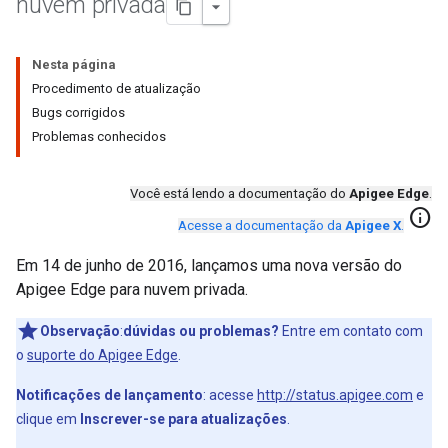
nuvem privada
Nesta página
Procedimento de atualização
Bugs corrigidos
Problemas conhecidos
Você está lendo a documentação do
Apigee Edge
.
info
Acesse a documentação da
Apigee X
.
Em 14 de junho de 2016, lançamos uma nova versão do
Apigee Edge para nuvem privada.
Observação
:
dúvidas ou problemas?
Entre em contato com
o
suporte do Apigee Edge
.
Notificações de lançamento
: acesse
http://status.apigee.com
e
clique em
Inscrever-se para atualizações
.