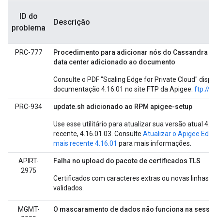
ID do
Descrição
problema
PRC-777
Procedimento para adicionar nós do Cassandra e
data center adicionado ao documento
Consulte o PDF "Scaling Edge for Private Cloud" dispo
documentação 4.16.01 no site FTP da Apigee:
ftp://f
PRC-934
update.sh adicionado ao RPM apigee-setup
Use esse utilitário para atualizar sua versão atual 4.1
recente, 4.16.01.03. Consulte
Atualizar o Apigee Edge
mais recente 4.16.01
para mais informações.
APIRT-
Falha no upload do pacote de certificados TLS
2975
Certificados com caracteres extras ou novas linhas 
validados.
MGMT-
O mascaramento de dados não funciona na sessã