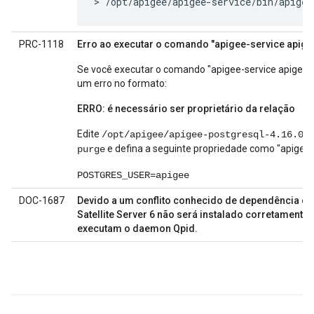
> /opt/apigee/apigee-service/bin/apigee
PRC-1118
Erro ao executar o comando "apigee-service apige
Se você executar o comando "apigee-service apigee-
um erro no formato:
ERRO: é necessário ser proprietário da relação
Edite
/opt/apigee/apigee-postgresql-4.16.05
e defina a seguinte propriedade como "apigee"
purge
POSTGRES_USER=apigee
DOC-1687
Devido a um conflito conhecido de dependência de 
Satellite Server 6 não será instalado corretament
executam o daemon Qpid.