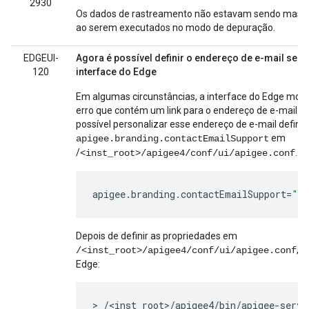
2930
Os dados de rastreamento não estavam sendo masc
ao serem executados no modo de depuração.
EDGEUI-
Agora é possível definir o endereço de e-mail se a 
120
interface do Edge
Em algumas circunstâncias, a interface do Edge m
erro que contém um link para o endereço de e-mail da
possível personalizar esse endereço de e-mail defini
em
apigee.branding.contactEmailSupport
/
. P
<inst_root>/apigee4/conf/ui/apigee.conf
apigee
.
branding
.
contactEmailSupport
=
"su
Depois de definir as propriedades em
, r
/<inst_root>/apigee4/conf/ui/apigee.conf
Edge:
> /<inst_root>/apigee4/bin/apigee-servi