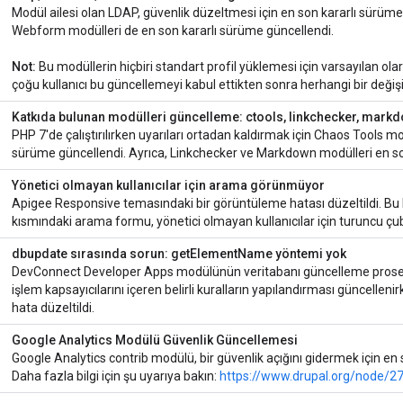
Modül ailesi olan LDAP, güvenlik düzeltmesi için en son kararlı sürüme
Webform modülleri de en son kararlı sürüme güncellendi.
Not:
Bu modüllerin hiçbiri standart profil yüklemesi için varsayılan ola
çoğu kullanıcı bu güncellemeyi kabul ettikten sonra herhangi bir değiş
Katkıda bulunan modülleri güncelleme: ctools, linkchecker, mark
PHP 7'de çalıştırılırken uyarıları ortadan kaldırmak için Chaos Tools mo
sürüme güncellendi. Ayrıca, Linkchecker ve Markdown modülleri en so
Yönetici olmayan kullanıcılar için arama görünmüyor
Apigee Responsive temasındaki bir görüntüleme hatası düzeltildi. Bu 
kısmındaki arama formu, yönetici olmayan kullanıcılar için turuncu çub
dbupdate sırasında sorun: getElementName yöntemi yok
DevConnect Developer Apps modülünün veritabanı güncelleme prosed
işlem kapsayıcılarını içeren belirli kuralların yapılandırması güncelle
hata düzeltildi.
Google Analytics Modülü Güvenlik Güncellemesi
Google Analytics contrib modülü, bir güvenlik açığını gidermek için en
Daha fazla bilgi için şu uyarıya bakın:
https://www.drupal.org/node/2