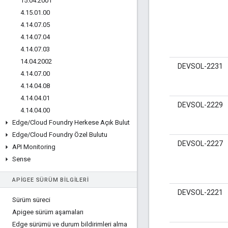
15
.
04
.
2001
4
.
15
.
01
.
00
4
.
14
.
07
.
05
4
.
14
.
07
.
04
4
.
14
.
07
.
03
14
.
04
.
2002
DEVSOL-2231
4
.
14
.
07
.
00
4
.
14
.
04
.
08
4
.
14
.
04
.
01
DEVSOL-2229
4
.
14
.
04
.
00
Edge
/
Cloud Foundry Herkese Açık Bulut
Edge
/
Cloud Foundry Özel Bulutu
DEVSOL-2227
API Monitoring
Sense
APIGEE SÜRÜM BILGILERI
DEVSOL-2221
Sürüm süreci
Apigee sürüm aşamaları
Edge sürümü ve durum bildirimleri alma