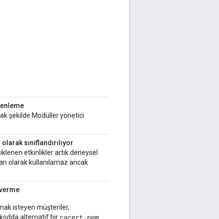
üzenleme
cak şekilde Modüller yönetici
 olarak sınıflandırılıyor
tiklenen etkinlikler artık deneysel
ayılan olarak kullanılamaz ancak
n verme
mak isteyen müşteriler,
kodda alternatif bir
cacert.pem