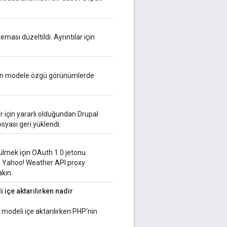
sı düzeltildi. Ayrıntılar için
an modele özgü görünümlerde
r için yararlı olduğundan Drupal
syası geri yüklendi.
tülmek için OAuth 1.0 jetonu
e, Yahoo! Weather API proxy
kın.
içe aktarılırken nadir
odeli içe aktarılırken PHP'nin