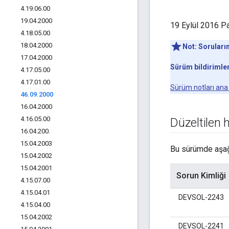
4
.
19
.
06
.
00
19
.
04
.
2000
19 Eylül 2016 Pa
4
.
18
.
05
.
00
18
.
04
.
2000
Not:
Soruların
17
.
04
.
2000
Sürüm bildirimler
4
.
17
.
05
.
00
4
.
17
.
01
.
00
Sürüm notları ana
46
.
09
.
2000
16
.
04
.
2000
4
.
16
.
05
.
00
Düzeltilen 
16
.
04
.
200
.
15
.
04
.
2003
Bu sürümde aşağı
15
.
04
.
2002
15
.
04
.
2001
Sorun Kimliği
4
.
15
.
07
.
00
4
.
15
.
04
.
01
DEVSOL-2243
4
.
15
.
04
.
00
15
.
04
.
2002
DEVSOL-2241