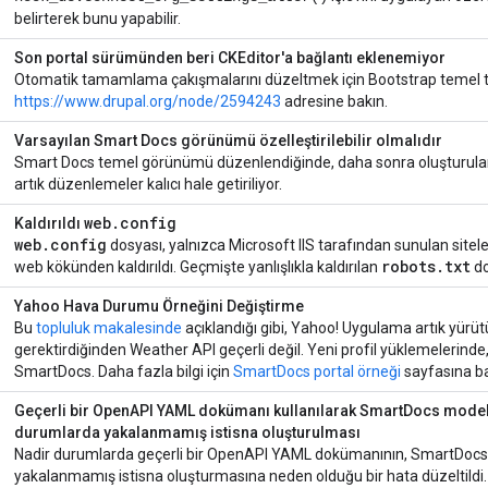
belirterek bunu yapabilir.
Son portal sürümünden beri CKEditor'a bağlantı eklenemiyor
Otomatik tamamlama çakışmalarını düzeltmek için Bootstrap temel tema
https://www.drupal.org/node/2594243
adresine bakın.
Varsayılan Smart Docs görünümü özelleştirilebilir olmalıdır
Smart Docs temel görünümü düzenlendiğinde, daha sonra oluşturul
artık düzenlemeler kalıcı hale getiriliyor.
web.config
Kaldırıldı
web
.
config
dosyası, yalnızca Microsoft IIS tarafından sunulan sitele
robots
.
txt
web kökünden kaldırıldı. Geçmişte yanlışlıkla kaldırılan
do
Yahoo Hava Durumu Örneğini Değiştirme
Bu
topluluk makalesinde
açıklandığı gibi, Yahoo! Uygulama artık yürü
gerektirdiğinden Weather API geçerli değil. Yeni profil yüklemelerind
SmartDocs. Daha fazla bilgi için
SmartDocs portal örneği
sayfasına ba
Geçerli bir OpenAPI YAML dokümanı kullanılarak SmartDocs modeli 
durumlarda yakalanmamış istisna oluşturulması
Nadir durumlarda geçerli bir OpenAPI YAML dokümanının, SmartDocs m
yakalanmamış istisna oluşturmasına neden olduğu bir hata düzeltildi.