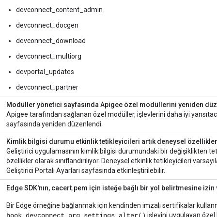
devconnect_content_admin
devconnect_docgen
devconnect_download
devconnect_multiorg
devportal_updates
devconnect_partner
Modüller yönetici sayfasında Apigee özel modüllerini yeniden d
Apigee tarafından sağlanan özel modüller, işlevlerini daha iyi yansıta
sayfasında yeniden düzenlendi.
Kimlik bilgisi durumu etkinlik tetikleyicileri artık deneysel özellikler
Geliştirici uygulamasının kimlik bilgisi durumundaki bir değişiklikten te
özellikler olarak sınıflandırılıyor. Deneysel etkinlik tetikleyicileri vars
Geliştirici Portalı Ayarları sayfasında etkinleştirilebilir.
Edge SDK'nın, cacert.pem için isteğe bağlı bir yol belirtmesine izi
Bir Edge örneğine bağlanmak için kendinden imzalı sertifikalar kullan
işlevini uygulayan özel 
hook_devconnect_org_settings_alter()