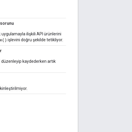
u sorunu
k uygulamayla ilişkili API ürünlerini
işlevini doğru şekilde tetikliyor.
e()
r
düzenleyip kaydederken artık
inleştirilmiyor.