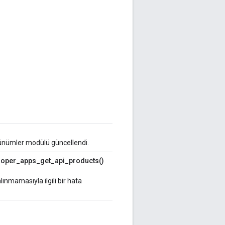
örünümler modülü güncellendi.
veloper_apps_get_api_products()
ınmamasıyla ilgili bir hata