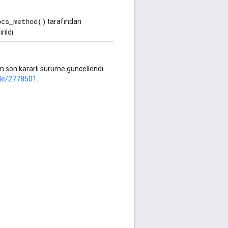
tarafından
ocs_method()
ıldı.
en son kararlı sürüme güncellendi.
ode/2778501
.