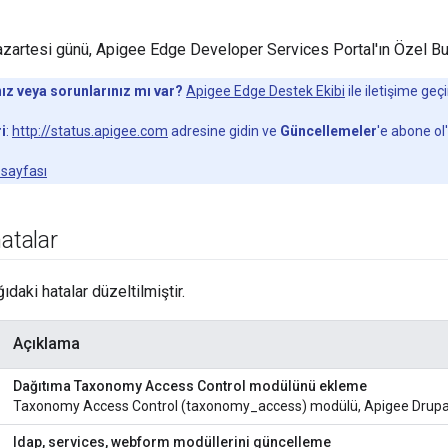
zartesi günü, Apigee Edge Developer Services Portal'ın Özel Bu
ız veya sorunlarınız mı var?
Apigee Edge Destek Ekibi
ile iletişime geçi
i
:
http://status.apigee.com
adresine gidin ve
Güncellemeler
'e abone ol'
 sayfası
hatalar
daki hatalar düzeltilmiştir.
Açıklama
Dağıtıma Taxonomy Access Control modülünü ekleme
Taxonomy Access Control (taxonomy_access) modülü, Apigee Drupal 
ldap, services, webform modüllerini güncelleme