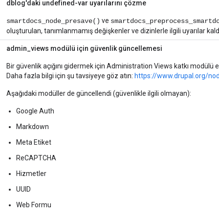
dblog'daki undefined-var uyarılarını çözme
ve
smartdocs_node_presave()
smartdocs_preprocess_smartd
oluşturulan, tanımlanmamış değişkenler ve dizinlerle ilgili uyarılar kaldır
admin_views modülü için güvenlik güncellemesi
Bir güvenlik açığını gidermek için Administration Views katkı modülü 
Daha fazla bilgi için şu tavsiyeye göz atın:
https://www.drupal.org/n
Aşağıdaki modüller de güncellendi (güvenlikle ilgili olmayan):
Google Auth
Markdown
Meta Etiket
ReCAPTCHA
Hizmetler
UUID
Web Formu