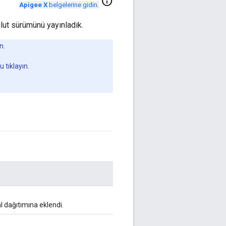
info
Apigee X
belgelerine gidin
.
lut sürümünü yayınladık.
n.
u tıklayın.
dağıtımına eklendi.