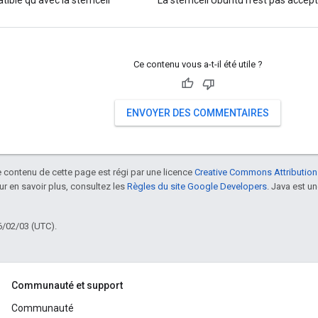
tible qu'avec la stemcell
La stemcell Ubuntu n'est pas accept
Ce contenu vous a-t-il été utile ?
ENVOYER DES COMMENTAIRES
le contenu de cette page est régi par une licence
Creative Commons Attribution
our en savoir plus, consultez les
Règles du site Google Developers
. Java est 
6/02/03 (UTC).
Communauté et support
Communauté