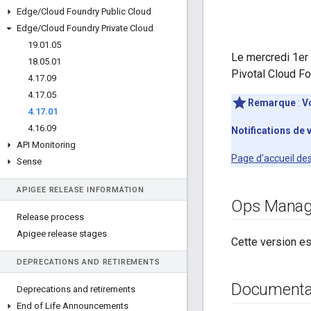
Edge
/
Cloud Foundry Public Cloud
Edge
/
Cloud Foundry Private Cloud
19
.
01
.
05
Le mercredi 1er 
18
.
05
.
01
Pivotal Cloud Fo
4
.
17
.
09
4
.
17
.
05
Remarque
:
V
4
.
17
.
01
4
.
16
.
09
Notifications de 
API Monitoring
Page d'accueil de
Sense
APIGEE RELEASE INFORMATION
Ops Manag
Release process
Apigee release stages
Cette version e
DEPRECATIONS AND RETIREMENTS
Documenta
Deprecations and retirements
End of Life Announcements