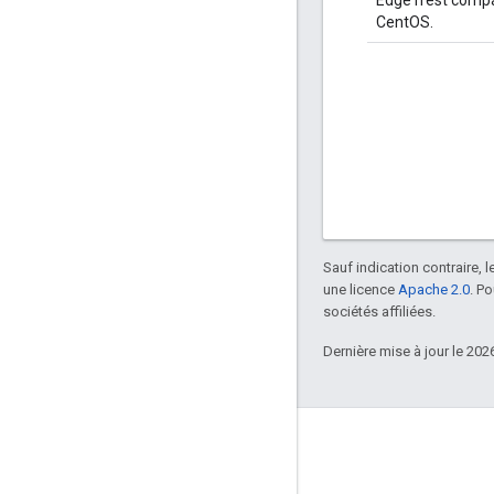
Edge n'est compa
CentOS.
Sauf indication contraire, 
une licence
Apache 2.0
. P
sociétés affiliées.
Dernière mise à jour le 202
À propos d'Apigee
We're part of Google