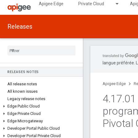
Apigee Edge
Private Cloud
Api
Releases
langue préférée. L
RELEASES NOTES
Apigee Edge
Re
All release notes
All known issues
4
.
17
.
01
Legacy release notes
Edge Public Cloud
program
Edge Private Cloud
Pivotal
Edge Microgateway
Developer Portal Public Cloud
Developer Portal Private Cloud