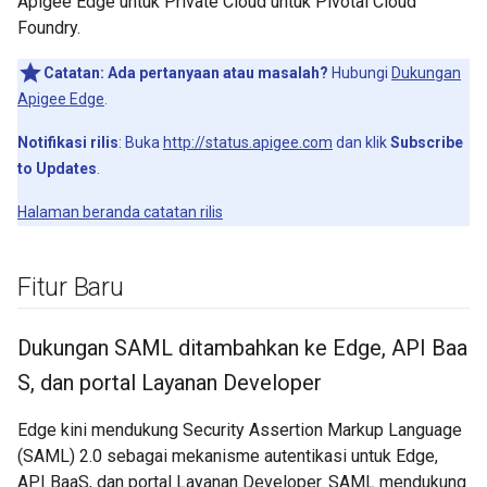
Apigee Edge untuk Private Cloud untuk Pivotal Cloud
Foundry.
Catatan:
Ada pertanyaan atau masalah?
Hubungi
Dukungan
Apigee Edge
.
Notifikasi rilis
: Buka
http://status.apigee.com
dan klik
Subscribe
to Updates
.
Halaman beranda catatan rilis
Fitur Baru
Dukungan SAML ditambahkan ke Edge
,
API Baa
S
,
dan portal Layanan Developer
Edge kini mendukung Security Assertion Markup Language
(SAML) 2.0 sebagai mekanisme autentikasi untuk Edge,
API BaaS, dan portal Layanan Developer. SAML mendukung