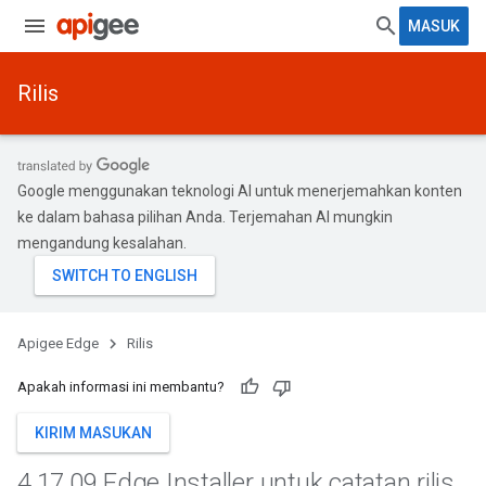
MASUK
Rilis
Google menggunakan teknologi AI untuk menerjemahkan konten
ke dalam bahasa pilihan Anda. Terjemahan AI mungkin
mengandung kesalahan.
Apigee Edge
Rilis
Apakah informasi ini membantu?
KIRIM MASUKAN
4
.
17
.
09 Edge Installer untuk catatan rilis