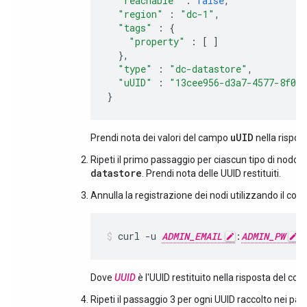
"reachable"
:
false
,
"region"
:
"dc-1"
,
"tags"
:
{
"property"
:
[
]
},
"type"
:
"dc-datastore"
,
"uUID"
:
"13cee956-d3a7-4577-8f0f
}
uUID
Prendi nota dei valori del campo
nella rispost
Ripeti il primo passaggio per ciascun tipo di nodo
datastore
. Prendi nota delle UUID restituiti.
Annulla la registrazione dei nodi utilizzando il c
curl -u 
ADMIN_EMAIL
:
ADMIN_PW
 
Dove
UUID
è l'UUID restituito nella risposta del c
Ripeti il passaggio 3 per ogni UUID raccolto nei pas