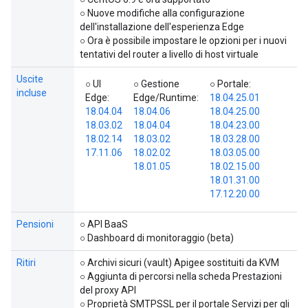
○ Nuove modifiche alla configurazione
dell'installazione dell'esperienza Edge
○ Ora è possibile impostare le opzioni per i nuovi
tentativi del router a livello di host virtuale
Uscite
○ UI
○ Gestione
○ Portale:
incluse
Edge:
Edge/Runtime:
18.04.25.01
18.04.04
18.04.06
18.04.25.00
18.03.02
18.04.04
18.04.23.00
18.02.14
18.03.02
18.03.28.00
17.11.06
18.02.02
18.03.05.00
18.01.05
18.02.15.00
18.01.31.00
17.12.20.00
Pensioni
○ API BaaS
○ Dashboard di monitoraggio (beta)
Ritiri
○ Archivi sicuri (vault) Apigee sostituiti da KVM
○ Aggiunta di percorsi nella scheda Prestazioni
del proxy API
○ Proprietà SMTPSSL per il portale Servizi per gli