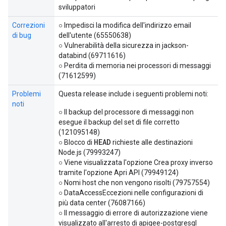
sviluppatori
Correzioni
○ Impedisci la modifica dell'indirizzo email
di bug
dell'utente (65550638)
○ Vulnerabilità della sicurezza in jackson-
databind (69711616)
○ Perdita di memoria nei processori di messaggi
(71612599)
Problemi
Questa release include i seguenti problemi noti:
noti
○ Il backup del processore di messaggi non
esegue il backup del set di file corretto
(121095148)
HEAD
○ Blocco di
richieste alle destinazioni
Node.js (79993247)
○ Viene visualizzata l'opzione Crea proxy inverso
tramite l'opzione Apri API (79949124)
○ Nomi host che non vengono risolti (79757554)
○ DataAccessEccezioni nelle configurazioni di
più data center (76087166)
○ Il messaggio di errore di autorizzazione viene
visualizzato all'arresto di apigee-postgresql