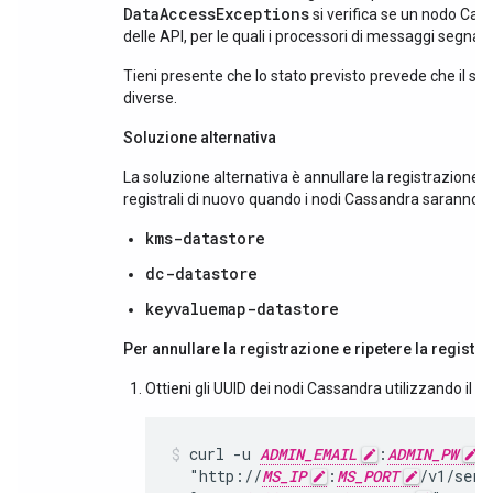
DataAccessExceptions
si verifica se un nodo Cass
delle API, per le quali i processori di messaggi segna
Tieni presente che lo stato previsto prevede che il se
diverse.
Soluzione alternativa
La soluzione alternativa è annullare la registrazione d
registrali di nuovo quando i nodi Cassandra saranno di
kms-datastore
dc-datastore
keyvaluemap-datastore
Per annullare la registrazione e ripetere la registra
Ottieni gli UUID dei nodi Cassandra utilizzando i
curl -u 
ADMIN_EMAIL
:
ADMIN_PW
 \
  "http://
MS_IP
:
MS_PORT
/v1/serv