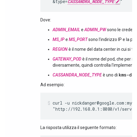
  &type=
CASSANDRA_NODE_TYPE
"
Dove:
ADMIN_EMAIL
e
ADMIN_PW
sono le credenzi
MS_IP
e
MS_PORT
sono l'indirizzo IP e la p
REGION
è il nome del data center in cui si tro
GATEWAY_POD
è il nome del pod, che per i
diversamente, quindi controlla l'implementa
kms-dat
CASSANDRA_NODE_TYPE
è uno di
Ad esempio:
curl -u nickdanger@google.com:myP@
  "http://192.168.0.1:8080/v1/server
La risposta utilizza il seguente formato: