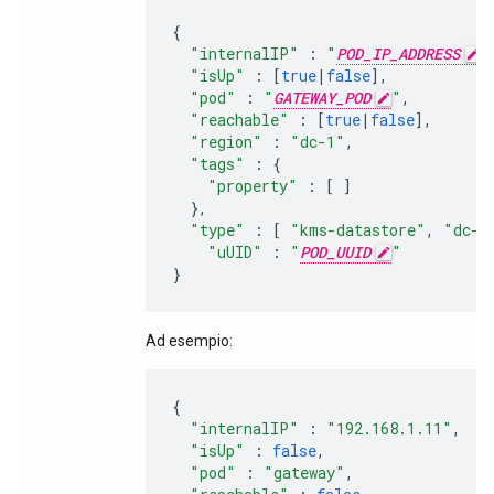
{
"internalIP"
:
"
POD_IP_ADDRESS
"
"isUp"
:
[
true
|
false
],
"pod"
:
"
GATEWAY_POD
"
,
"reachable"
:
[
true
|
false
],
"region"
:
"dc-1"
,
"tags"
:
{
"property"
:
[
]
},
"type"
:
[
"kms-datastore"
,
"dc-d
"uUID"
:
"
POD_UUID
"
}
Ad esempio:
{
"internalIP"
:
"192.168.1.11"
,
"isUp"
:
false
,
"pod"
:
"gateway"
,