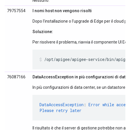
Nessuno.
79757554
I nomi host non vengono risolti
Dopo l'installazione o l'upgrade di Edge per il cloud pri
Soluzione:
Per risolvere il problema, riavvia il componente UI Edg
/opt/apigee/apigee-service/bin/apigee
76087166
DataAccessException in più configurazioni di data 
In più configurazioni di data center, se un datastore no
DataAccessException
:
Error
while
acces
Please
retry
later
Il risultato è che il server di gestione potrebbe non a