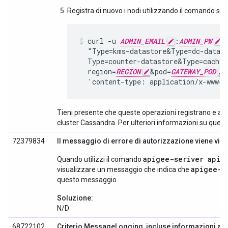
Registra di nuovo i nodi utilizzando il comando se
curl -u 
ADMIN_EMAIL
:
ADMIN_PW
 
  "Type=kms-datastore&Type=dc-datast
  Type=counter-datastore&Type=cache-
  region=
REGION
&pod=
GATEWAY_POD
  'content-type: application/x-www-
Tieni presente che queste operazioni registrano e an
cluster Cassandra. Per ulteriori informazioni su ques
72379834
Il messaggio di errore di autorizzazione viene visu
apigee-seriver apig
Quando utilizzi il comando
apigee-s
visualizzare un messaggio che indica che
questo messaggio.
Soluzione:
N/D
68722102
Criterio MessageLogging, incluse informazioni agg