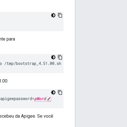
nte para
o /tmp/bootstrap_4.51.00.sh
.00:
 apigeepassword=
pWord
recebeu da Apigee. Se você