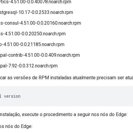
tics-4.51.00-0.0.40078.noarch.rpm
tgresql-10.17-0.0.2533.noarch.rpm
s-consul-4.51.00-0.0.20160.noarch.rpm
s-4.51.00-0.0.20250.noarch.rpm
-4.51.00-0.0.21185.noarch.rpm
pal-contrib-4.51.00-0.0.409.noarch.rpm
pal-7.92-0.0.312.noarch.rpm
icar as versões de RPM instaladas atualmente precisam ser atua
l version
 instalação, execute o procedimento a seguir nos nós do Edge:
os nós do Edge: