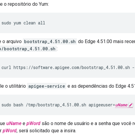
e o repositório do Yum:
sudo yum clean all
e o arquivo
bootstrap_4.51.00.sh
do Edge 4.51.00 mais rece
p/bootstrap_4.51.00.sh
:
curl https://software.apigee.com/bootstrap_4.51.00.sh -
le o utilitário
apigee-service
e as dependências do Edge 4.51
sudo bash /tmp/bootstrap_4.51.00.sh apigeeuser=
uName
que
uName
e
pWord
são o nome de usuário e a senha que você 
ir
pWord
, será solicitado que a insira.