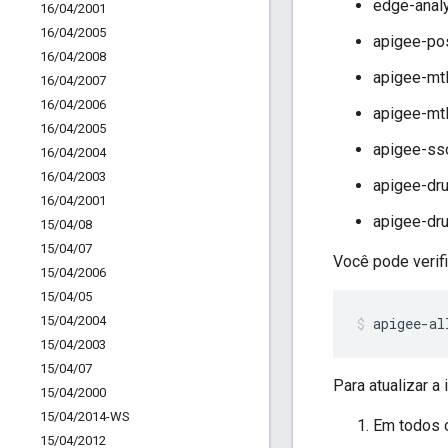
edge-analy
16
/
04
/
2001
16
/
04
/
2005
apigee-pos
16
/
04
/
2008
apigee-mtl
16
/
04
/
2007
16
/
04
/
2006
apigee-mtl
16
/
04
/
2005
apigee-sso
16
/
04
/
2004
16
/
04
/
2003
apigee-dru
16
/
04
/
2001
apigee-dru
15
/
04
/
08
15
/
04
/
07
Você pode verif
15
/
04
/
2006
15
/
04
/
05
15
/
04
/
2004
apigee-al
15
/
04
/
2003
15
/
04
/
07
Para atualizar a
15
/
04
/
2000
15
/
04
/
2014-WS
Em todos 
15
/
04
/
2012