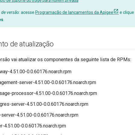
mpo de suporte do Edge para nuvem privada
 de versão:
acesse
Programação de lançamentos da Apigee
e clique
es
.
to de atualização
ersão vai atualizar os componentes da seguinte lista de RPMs:
way-4.51.00-0.0.60176.noarch.rpm
gement-server-4.51.00-0.0.60176.noarch.rpm
age-processor-4.51.00-0.0.60176.noarch.rpm
gres-server-4.51.00-0.0.60176.noarch.rpm
server-4.51.00-0.0.60176.noarch.rpm
r-4.51.00-0.0.60176.noarch.rpm