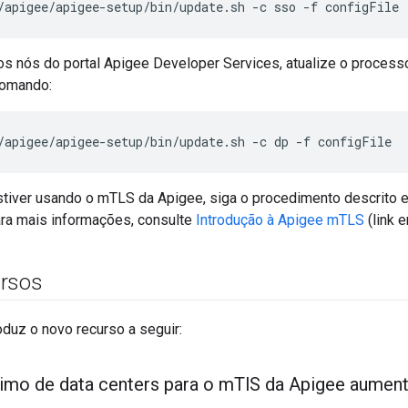
/apigee/apigee-setup/bin/update.sh -c sso -f configFile
s nós do portal Apigee Developer Services, atualize o process
comando:
/apigee/apigee-setup/bin/update.sh -c dp -f configFile
stiver usando o mTLS da Apigee, siga o procedimento descrito
ara mais informações, consulte
Introdução à Apigee mTLS
(link e
ursos
oduz o novo recurso a seguir:
mo de data centers para o m
Tl
S da Apigee aumen