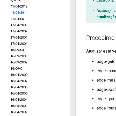
4
,
52
,
00
Linha do te
41
/
04
/
2012
Notificações
41
/
04
/
2011
atualizaçõ
41
/
04
/
00
17
/
04
/
2003
17
/
04
/
2002
Procedimen
17
/
04
/
2001
17
/
04
/
2001
16
/
09
/
04
Atualizar esta v
16
/
09
/
2003
edge-gate
16
/
09
/
2002
16
/
09
/
01
edge-mana
16
/
04
/
2009
edge-mess
16
/
04
/
2007
16
/
04
/
2006
edge-post
16
/
04
/
2005
edge-qpid-
16
/
04
/
2004
16
/
05
/
2003
edge-route
16
/
04
/
2002