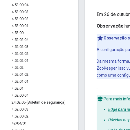
4
.
53
.
00
.
04
4
.
53
.
00
.
03
Em 26 de outubr
4
.
53
.
00
.
02
Observação
:ha
4
.
53
.
00
.
01
4
.
53
.
00
Observação so
4
.
52
.
02
.
04
4
.
52
.
02
.
03
A configuração pa
4
.
52
.
02
.
02
4
.
52
.
02
.
01
Da mesma forma, o
4
.
52
.
02
ZooKeeper. Isso v
4
.
52
.
01
.
02
como uma configur
4
.
52
.
01
.
01
.
4
.
52
.
01
4
.
52
.
00
.
04
Para mais info
24
.
02
.
05 (Boletim de segurança)
4
.
52
.
00
.
03
Edge para n
4
.
52
.
00
.
02
Dúvidas ou 
42
/
04
/
01