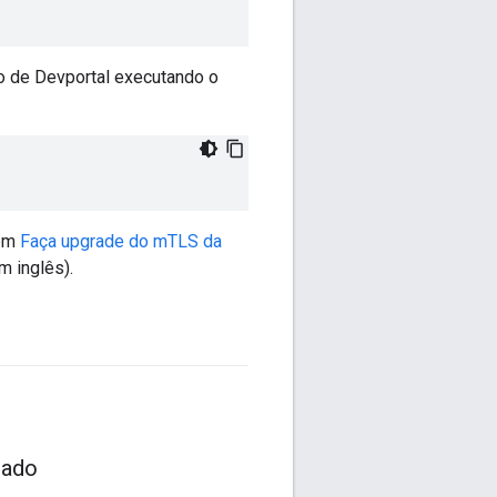
o de Devportal executando o
 em
Faça upgrade do mTLS da
m inglês).
tado