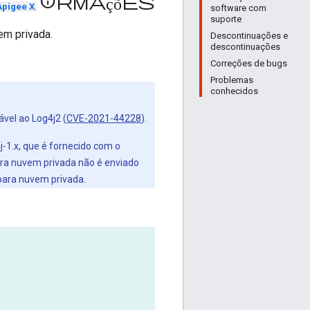
informações
Apigee X
.
software com
suporte
em privada.
Descontinuações e
descontinuações
Correções de bugs
Problemas
conhecidos
vel ao Log4j2 (
CVE-2021-44228
).
1.x, que é fornecido com o
para nuvem privada não é enviado
para nuvem privada.