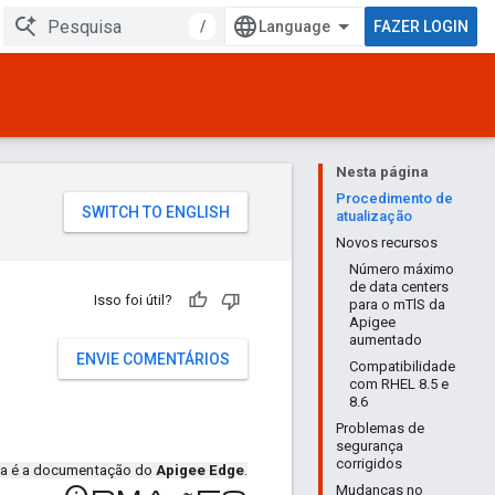
/
FAZER LOGIN
Nesta página
Procedimento de
atualização
Novos recursos
Número máximo
de data centers
Isso foi útil?
para o mTlS da
Apigee
aumentado
ENVIE COMENTÁRIOS
Compatibilidade
com RHEL 8.5 e
8.6
Problemas de
segurança
corrigidos
ta é a documentação do
Apigee Edge
.
Mudanças no