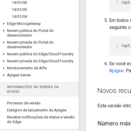
/opt
14
/
01
/
06
14
/
01
/
05
14
/
01
/
04
Em todos o
Edge Microgateway
seguinte 
Nuvem pública do Portal do
desenvolvedor
Nuvem privada do Portal do
/opt
desenvolvedor
Nuvem pública do Edge
/
Cloud Foundry
Nuvem privada do Edge
/
Cloud Foundry
Se você e
Monitoramento de APIs
Apigee
. P
Apigee Sense
INFORMAÇÕES DA VERSÃO DA
Novos rec
APIGEE
Processo de versão
Esta versão intr
Estágios de lançamento da Apigee
Receber notificações de status e versão
do Edge
Número máxi