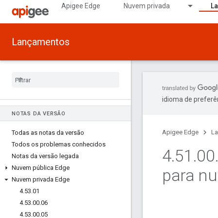
Apigee Edge
Nuvem privada
L
Lançamentos
idioma de preferê
NOTAS DA VERSÃO
Apigee Edge
L
Todas as notas da versão
Todos os problemas conhecidos
4
.
51
.
00
Notas da versão legada
Nuvem pública Edge
para nu
Nuvem privada Edge
4
.
53
.
01
4
.
53
.
00
.
06
4
.
53
.
00
.
05