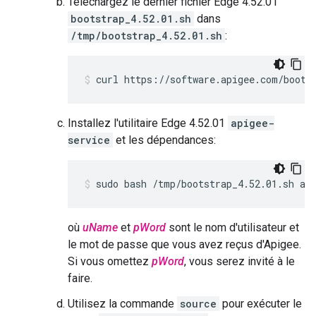
Téléchargez le dernier fichier Edge 4.52.01
bootstrap_4.52.01.sh
dans
/tmp/bootstrap_4.52.01.sh
:
curl https://software.apigee.com/boots
Installez l'utilitaire Edge 4.52.01
apigee-
service
et les dépendances:
sudo bash /tmp/bootstrap_4.52.01.sh ap
où
uName
et
pWord
sont le nom d'utilisateur et
le mot de passe que vous avez reçus d'Apigee.
Si vous omettez
pWord
, vous serez invité à le
faire.
Utilisez la commande
source
pour exécuter le