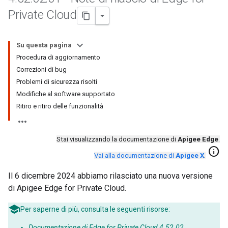
Private Cloud
Su questa pagina
Procedura di aggiornamento
Correzioni di bug
Problemi di sicurezza risolti
Modifiche al software supportato
Ritiro e ritiro delle funzionalità
Stai visualizzando la documentazione di
Apigee Edge
.
info
Vai alla documentazione di
Apigee X
.
Il 6 dicembre 2024 abbiamo rilasciato una nuova versione
di Apigee Edge for Private Cloud.
Per saperne di più, consulta le seguenti risorse:
Documentazione di Edge for Private Cloud 4.52.02