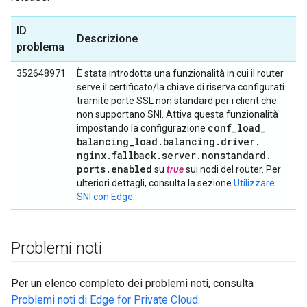
ID
Descrizione
problema
352648971
È stata introdotta una funzionalità in cui il router
serve il certificato/la chiave di riserva configurati
tramite porte SSL non standard per i client che
non supportano SNI. Attiva questa funzionalità
conf
_
load
_
impostando la configurazione
balancing
_
load
.
balancing
.
driver
.
nginx
.
fallback
.
server
.
nonstandard
.
ports
.
enabled
su
true
sui nodi del router. Per
ulteriori dettagli, consulta la sezione
Utilizzare
SNI con Edge
.
Problemi noti
Per un elenco completo dei problemi noti, consulta
Problemi noti di Edge for Private Cloud
.