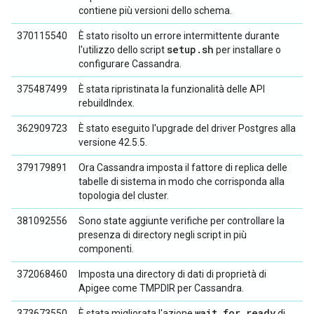
contiene più versioni dello schema.
370115540
È stato risolto un errore intermittente durante
setup
.
sh
l'utilizzo dello script
per installare o
configurare Cassandra.
375487499
È stata ripristinata la funzionalità delle API
rebuildIndex.
362909723
È stato eseguito l'upgrade del driver Postgres alla
versione 42.5.5.
379179891
Ora Cassandra imposta il fattore di replica delle
tabelle di sistema in modo che corrisponda alla
topologia del cluster.
381092556
Sono state aggiunte verifiche per controllare la
presenza di directory negli script in più
componenti.
372068460
Imposta una directory di dati di proprietà di
Apigee come TMPDIR per Cassandra.
wait
_
for
_
ready
373673550
È stata migliorata l'azione
di