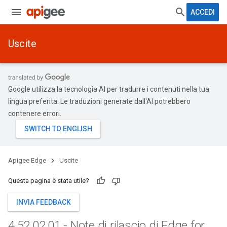
ACCEDI
Uscite
Google utilizza la tecnologia AI per tradurre i contenuti nella tua
lingua preferita. Le traduzioni generate dall'AI potrebbero
contenere errori.
Apigee Edge
Uscite
Questa pagina è stata utile?
INVIA FEEDBACK
4
.
52
.
02
.
01 - Note di rilascio di Edge for