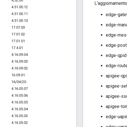
4
,
52
,
00
L'aggiornamento 
4
.
51
.
00
.
12
4
.
51
.
00
.
11
edge-gate
4
.
51
.
00
.
10
edge-mana
17
.
07
.
03
17
.
01
.
02
edge-mess
17
.
01
.
01
edge-post
17
.
4
.
01
4
.
16
.
09
.
04
edge-qpid-
4
.
16
.
09
.
03
edge-route
4
.
16
.
09
.
02
16
.
09
.
01
apigee-qpi
16
/
04
/
20
apigee-set
4
.
16
.
05
.
07
4
.
16
.
05
.
06
apigee-sso
4
.
16
.
05
.
05
apigee-tom
4
.
16
.
05
.
04
4
.
16
.
05
.
03
edge-uapi
4
.
16
.
05
.
02
edge-uapi