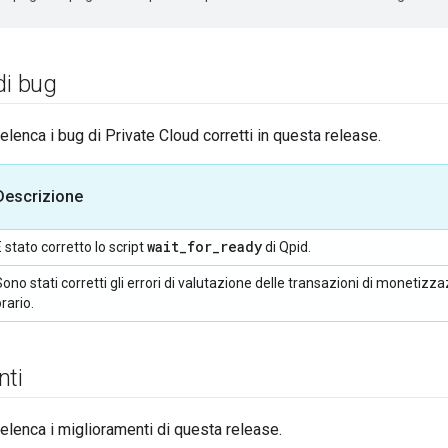
di bug
lenca i bug di Private Cloud corretti in questa release.
Descrizione
wait
_
for
_
ready
 stato corretto lo script
di Qpid.
Sono stati corretti gli errori di valutazione delle transazioni di monetizz
rario.
nti
lenca i miglioramenti di questa release.