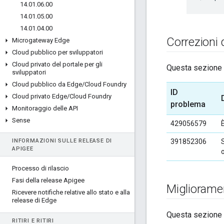
14
.
01
.
06
.
00
14
.
01
.
05
.
00
14
.
01
.
04
.
00
Correzioni 
Microgateway Edge
Cloud pubblico per sviluppatori
Cloud privato del portale per gli
Questa sezione e
sviluppatori
Cloud pubblico da Edge
/
Cloud Foundry
ID
Cloud privato Edge
/
Cloud Foundry
problema
Monitoraggio delle API
Sense
429056579
È
INFORMAZIONI SULLE RELEASE DI
391852306
APIGEE
o
Processo di rilascio
Fasi della release Apigee
Migliorame
Ricevere notifiche relative allo stato e alla
release di Edge
Questa sezione e
RITIRI E RITIRI