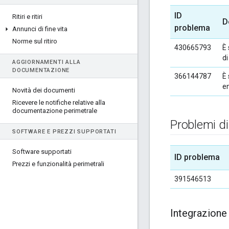
ID
Ritiri e ritiri
D
problema
Annunci di fine vita
Norme sul ritiro
430665793
È 
d
AGGIORNAMENTI ALLA
DOCUMENTAZIONE
366144787
È 
en
Novità dei documenti
Ricevere le notifiche relative alla
documentazione perimetrale
Problemi di 
SOFTWARE E PREZZI SUPPORTATI
Software supportati
ID problema
Prezzi e funzionalità perimetrali
391546513
Integrazione