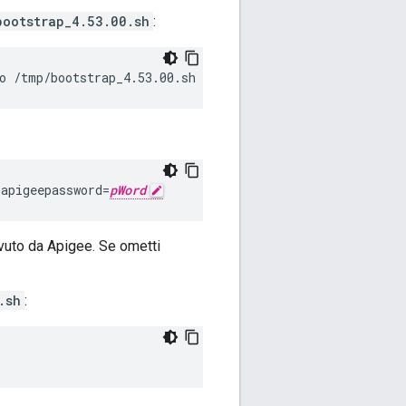
bootstrap_4.53.00.sh
:
o /tmp/bootstrap_4.53.00.sh
 apigeepassword=
pWord
vuto da Apigee. Se ometti
.sh
: