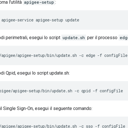
rna l'utilità
apigee-setup
:
apigee-service apigee-setup update
nodi perimetrali, esegui lo script
update.sh
per il processo
edg
/apigee/apigee-setup/bin/update.sh -c edge -f configFile
nodi Qpid, esegui lo script update.sh:
pigee/apigee-setup/bin/update.sh -c qpid -f configFile
i il Single Sign-On, esegui il seguente comando:
/apigee/apigee-setup/bin/update.sh -c sso -f configFile