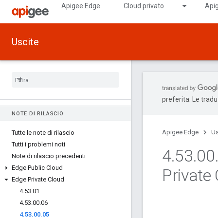
Apigee Edge
Cloud privato
Apig
Uscite
preferita. Le trad
NOTE DI RILASCIO
Apigee Edge
Us
Tutte le note di rilascio
Tutti i problemi noti
4
.
53
.
00
Note di rilascio precedenti
Edge Public Cloud
Private
Edge Private Cloud
4
.
53
.
01
4
.
53
.
00
.
06
4
.
53
.
00
.
05