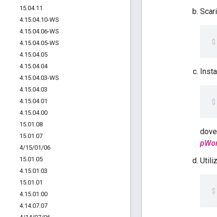
15
.
04
.
11
Scari
4
.
15
.
04
.
10-WS
4
.
15
.
04
.
06-WS
4
.
15
.
04
.
05-WS
4
.
15
.
04
.
05
4
.
15
.
04
.
04
Insta
4
.
15
.
04
.
03-WS
4
.
15
.
04
.
03
4
.
15
.
04
.
01
4
.
15
.
04
.
00
15
.
01
.
08
dov
15
.
01
.
07
pWo
4
/
15
/
01
/
06
15
.
01
.
05
Util
4
.
15
.
01
.
03
15
.
01
.
01
4
.
15
.
01
.
00
4
.
14
.
07
.
07