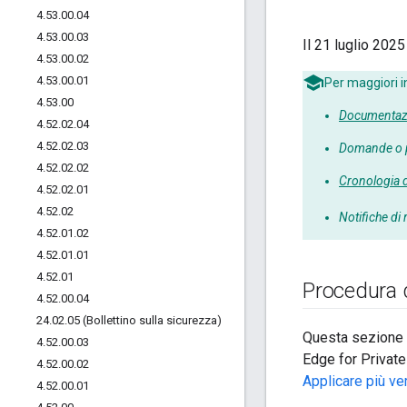
4
.
53
.
00
.
04
4
.
53
.
00
.
03
Il 21 luglio 202
4
.
53
.
00
.
02
4
.
53
.
00
.
01
Per maggiori i
4
.
53
.
00
Documentazi
4
.
52
.
02
.
04
4
.
52
.
02
.
03
Domande o 
4
.
52
.
02
.
02
Cronologia d
4
.
52
.
02
.
01
4
.
52
.
02
Notifiche di 
4
.
52
.
01
.
02
4
.
52
.
01
.
01
4
.
52
.
01
Procedura 
4
.
52
.
00
.
04
24
.
02
.
05 (Bollettino sulla sicurezza)
Questa sezione 
4
.
52
.
00
.
03
Edge for Private
4
.
52
.
00
.
02
Applicare più ve
4
.
52
.
00
.
01