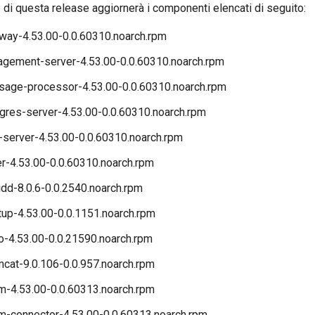
di questa release aggiornerà i componenti elencati di seguito:
way-4.53.00-0.0.60310.noarch.rpm
gement-server-4.53.00-0.0.60310.noarch.rpm
age-processor-4.53.00-0.0.60310.noarch.rpm
gres-server-4.53.00-0.0.60310.noarch.rpm
server-4.53.00-0.0.60310.noarch.rpm
r-4.53.00-0.0.60310.noarch.rpm
dd-8.0.6-0.0.2540.noarch.rpm
up-4.53.00-0.0.1151.noarch.rpm
-4.53.00-0.0.21590.noarch.rpm
cat-9.0.106-0.0.957.noarch.rpm
m-4.53.00-0.0.60313.noarch.rpm
m-connector-4.53.00-0.0.60313.noarch.rpm