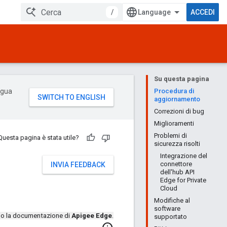
/
ACCEDI
Su questa pagina
ingua
Procedura di
aggiornamento
Correzioni di bug
Miglioramenti
Problemi di
Questa pagina è stata utile?
sicurezza risolti
Integrazione del
connettore
INVIA FEEDBACK
dell'hub API
Edge for Private
Cloud
Modifiche al
software
ndo la documentazione di
Apigee Edge
.
supportato