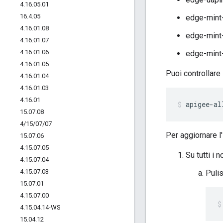
4
.
16
.
05
.
01
16
.
4
.
05
edge-mint
4
.
16
.
01
.
08
edge-mint
4
.
16
.
01
.
07
4
.
16
.
01
.
06
edge-mint
4
.
16
.
01
.
05
Puoi controllare
4
.
16
.
01
.
04
4
.
16
.
01
.
03
4
.
16
.
01
apigee-al
15
.
07
.
08
4
/
15
/
07
/
07
Per aggiornare l
15
.
07
.
06
4
.
15
.
07
.
05
Su tutti i 
4
.
15
.
07
.
04
4
.
15
.
07
.
03
Pulis
15
.
07
.
01
4
.
15
.
07
.
00
4
.
15
.
04
.
14-WS
15
.
04
.
12