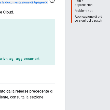
info
Ritiri e
a la documentazione di
Apigee X
.
deprecazioni
Problemi noti
te Cloud.
Applicazione di più
versioni della patch
criviti agli aggiornamenti
.
nto dalla release precedente di
ente, consulta la sezione