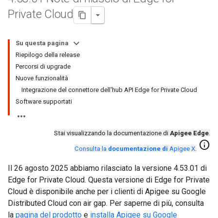
Private Cloud
Su questa pagina
Riepilogo della release
Percorsi di upgrade
Nuove funzionalità
Integrazione del connettore dell'hub API Edge for Private Cloud
Software supportati
Stai visualizzando la documentazione di
Apigee Edge
.
info
Consulta la
documentazione di
Apigee X
.
Il 26 agosto 2025 abbiamo rilasciato la versione 4.53.01 di
Edge for Private Cloud. Questa versione di Edge for Private
Cloud è disponibile anche per i clienti di Apigee su Google
Distributed Cloud con air gap. Per saperne di più, consulta
la
pagina del prodotto
e
installa Apigee su Google